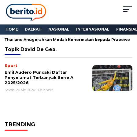
HOME
DAERAH
NASIONAL
INTERNASIONAL
FINANSIA
M Thailand Anugerahkan Medali Kehormatan kepada Prabowo
Topik
David De Gea.
Sport
Emil Audero Puncaki Daftar
Penyelamat Terbanyak Serie A
2025/2026
Selasa, 26 Mei 2026 - 13:03 WIB
TRENDING