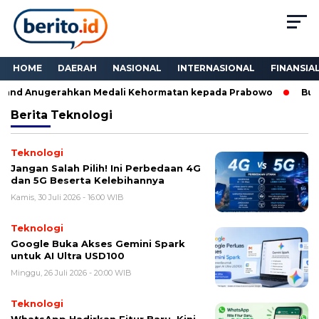
HOME
DAERAH
NASIONAL
INTERNASIONAL
FINANSIA
land Anugerahkan Medali Kehormatan kepada Prabowo
Bukan
Berita
Teknologi
Teknologi
Jangan Salah Pilih! Ini Perbedaan 4G
dan 5G Beserta Kelebihannya
Kamis, 30 Juli 2026 - 16:00 WIB
Teknologi
Google Buka Akses Gemini Spark
untuk AI Ultra USD100
Minggu, 26 Juli 2026 - 20:00 WIB
Teknologi