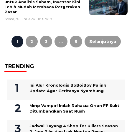
untuk Analisis Saham, Investor Kini
Lebih Mudah Membaca Pergerakan
Pasar
Selasa, 30 Juni 2026 - 11:00 WIB
Paginasi
pos
1
2
3
…
9
Selanjutnya
TRENDING
Ini Alur Kronologis BoBoiBoy Paling
Update Agar Ceritanya Nyambung
Mirip Vampir! Inilah Rahasia Orion FF Sulit
Ditumbangkan Saat Rush
Jadwal Tayang A Shop for Killers Season
2, Jam Rilis dan Link Nonton Resmi