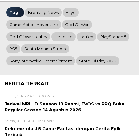
Tag :
Breaking News
Faye
Game Action Adventure
God Of War
God Of War Laufey
Headline
Laufey
PlayStation 5
PS5
Santa Monica Studio
Sony Interactive Entertainment
State Of Play 2026
BERITA TERKAIT
Jumat, 31 Juli 2026 - 06:00 WIB
Jadwal MPL ID Season 18 Resmi, EVOS vs RRQ Buka
Regular Season 14 Agustus 2026
Selasa, 28 Juli 2026 - 05:00 WIB
Rekomendasi 5 Game Fantasi dengan Cerita Epik
Terbaik