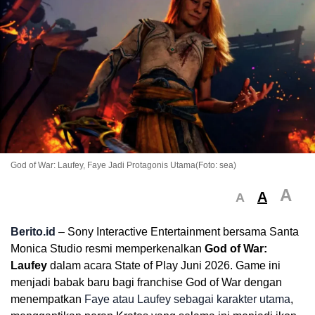
God of War: Laufey, Faye Jadi Protagonis Utama(Foto: sea)
A
A
A
Berito.id
– Sony Interactive Entertainment bersama Santa
Monica Studio resmi memperkenalkan
God of War:
Laufey
dalam acara State of Play Juni 2026. Game ini
menjadi babak baru bagi franchise God of War dengan
menempatkan
Faye atau Laufey sebagai karakter utama
,