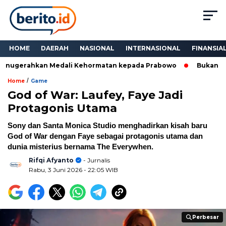
HOME
DAERAH
NASIONAL
INTERNASIONAL
FINANSIA
Anugerahkan Medali Kehormatan kepada Prabowo
Bukan Seka
/
Home
Game
God of War: Laufey, Faye Jadi
Protagonis Utama
Sony dan Santa Monica Studio menghadirkan kisah baru
God of War dengan Faye sebagai protagonis utama dan
dunia misterius bernama The Everywhen.
Rifqi Afyanto
- Jurnalis
Rabu, 3 Juni 2026
- 22:05 WIB
Perbesar
Perbesar