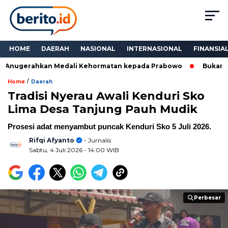
HOME
DAERAH
NASIONAL
INTERNASIONAL
FINANSIA
 Anugerahkan Medali Kehormatan kepada Prabowo
Bukan Sek
/
Home
Daerah
Tradisi Nyerau Awali Kenduri Sko
Lima Desa Tanjung Pauh Mudik
Prosesi adat menyambut puncak Kenduri Sko 5 Juli 2026.
Rifqi Afyanto
- Jurnalis
Sabtu, 4 Juli 2026
- 14:00 WIB
Perbesar
Perbesar