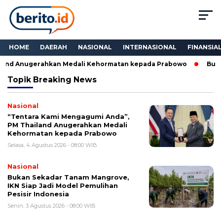
HOME
DAERAH
NASIONAL
INTERNASIONAL
FINANSIA
and Anugerahkan Medali Kehormatan kepada Prabowo
Bukan 
Topik
Breaking News
Nasional
“Tentara Kami Mengagumi Anda”,
PM Thailand Anugerahkan Medali
Kehormatan kepada Prabowo
Selasa, 4 Agustus 2026 - 08:00 WIB
Nasional
Bukan Sekadar Tanam Mangrove,
IKN Siap Jadi Model Pemulihan
Pesisir Indonesia
Senin, 3 Agustus 2026 - 08:00 WIB