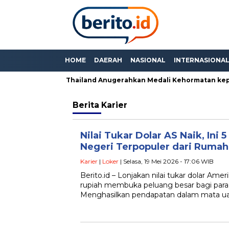
HOME
DAERAH
NASIONAL
INTERNASIONA
gumi Anda”, PM Thailand Anugerahkan Medali Kehormatan kepa
Berita
Karier
Nilai Tukar Dolar AS Naik, Ini 
Negeri Terpopuler dari Rumah
Karier
|
Loker
| Selasa, 19 Mei 2026 - 17:06 WIB
Berito.id – Lonjakan nilai tukar dolar Amer
rupiah membuka peluang besar bagi para p
Menghasilkan pendapatan dalam mata u