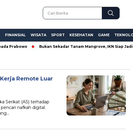
L
FINANSIAL
WISATA
SPORT
KESEHATAN
GAME
TEKNOLO
da Prabowo
Bukan Sekadar Tanam Mangrove, IKN Siap Jadi Mo
5 Kerja Remote Luar
ika Serikat (AS) terhadap
encari nafkah digital.
ang…