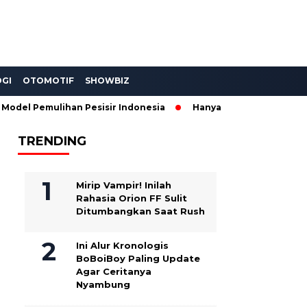
GI
OTOMOTIF
SHOWBIZ
del Pemulihan Pesisir Indonesia
Hanya 300 Unit! Wuling Air
TRENDING
Mirip Vampir! Inilah
Rahasia Orion FF Sulit
Ditumbangkan Saat Rush
Ini Alur Kronologis
BoBoiBoy Paling Update
Agar Ceritanya
Nyambung