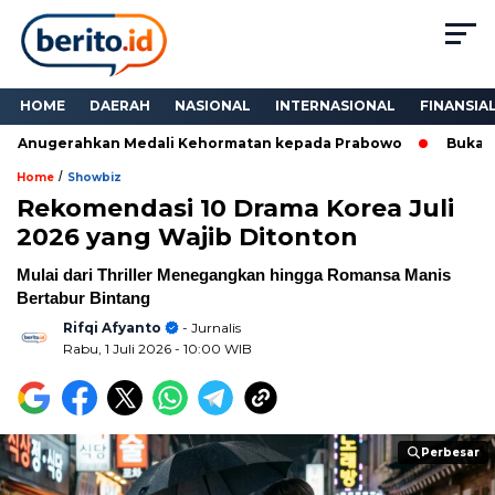
HOME
DAERAH
NASIONAL
INTERNASIONAL
FINANSIA
Anugerahkan Medali Kehormatan kepada Prabowo
Bukan Seka
/
Home
Showbiz
Rekomendasi 10 Drama Korea Juli
2026 yang Wajib Ditonton
Mulai dari Thriller Menegangkan hingga Romansa Manis
Bertabur Bintang
Rifqi Afyanto
- Jurnalis
Rabu, 1 Juli 2026
- 10:00 WIB
Perbesar
Perbesar