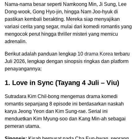
Nama-nama besar seperti Namkoong Min, Ji Sung, Lee
Dong-wook, Gong Hyo-jin, hingga Nam Joo-hyuk di
pastikan kembali berakting. Mereka siap menyajikan
variasi cerita yang segar, mulai dari komedi romantis yang
mengocok perut hingga thriller misteri yang memicu
adrenalin.
Berikut adalah panduan lengkap 10
drama Korea
terbaru
Juli 2026, lengkap dengan sinopsis ringkas dan platform
penayangannya:
1. Love in Sync (Tayang 4 Juli – Viu)
Sutradara Kim Chil-bong mengemas drama komedi
romantis sepanjang 8 episode ini berdasarkan naskah
karya Jeong Yeon dan Kim Sung-rae. Serial ini
menduetkan Kim Myung-soo dan Kang Min-ah sebagai
pemeran utama.
Sinopsis:
Kisah berpusat pada Cha Eun-hwan, seorang