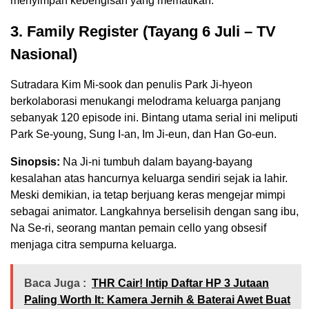
menyimpan kebengisan yang mematikan.
3. Family Register (Tayang 6 Juli – TV
Nasional)
Sutradara Kim Mi-sook dan penulis Park Ji-hyeon
berkolaborasi menukangi melodrama keluarga panjang
sebanyak 120 episode ini. Bintang utama serial ini meliputi
Park Se-young, Sung I-an, Im Ji-eun, dan Han Go-eun.
Sinopsis:
Na Ji-ni tumbuh dalam bayang-bayang
kesalahan atas hancurnya keluarga sendiri sejak ia lahir.
Meski demikian, ia tetap berjuang keras mengejar mimpi
sebagai animator. Langkahnya berselisih dengan sang ibu,
Na Se-ri, seorang mantan pemain cello yang obsesif
menjaga citra sempurna keluarga.
Baca Juga :
THR Cair! Intip Daftar HP 3 Jutaan
Paling Worth It: Kamera Jernih & Baterai Awet Buat