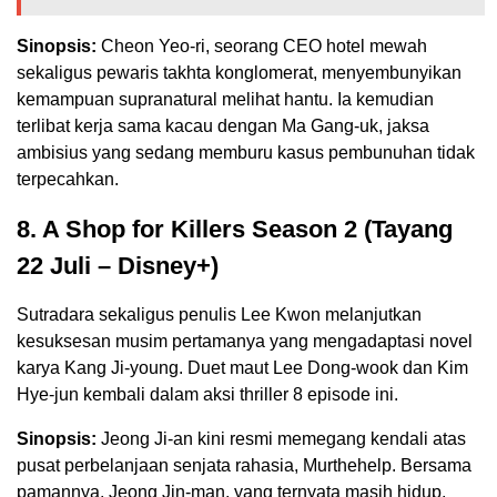
Sinopsis:
Cheon Yeo-ri, seorang CEO hotel mewah
sekaligus pewaris takhta konglomerat, menyembunyikan
kemampuan supranatural melihat hantu. Ia kemudian
terlibat kerja sama kacau dengan Ma Gang-uk, jaksa
ambisius yang sedang memburu kasus pembunuhan tidak
terpecahkan.
8. A Shop for Killers Season 2 (Tayang
22 Juli – Disney+)
Sutradara sekaligus penulis Lee Kwon melanjutkan
kesuksesan musim pertamanya yang mengadaptasi novel
karya Kang Ji-young. Duet maut Lee Dong-wook dan Kim
Hye-jun kembali dalam aksi thriller 8 episode ini.
Sinopsis:
Jeong Ji-an kini resmi memegang kendali atas
pusat perbelanjaan senjata rahasia, Murthehelp. Bersama
pamannya, Jeong Jin-man, yang ternyata masih hidup,