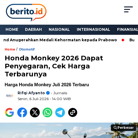
HOME
DAERAH
NASIONAL
INTERNASIONAL
FINANSIA
nd Anugerahkan Medali Kehormatan kepada Prabowo
Bukan 
/
Home
Otomotif
Honda Monkey 2026 Dapat
Penyegaran, Cek Harga
Terbarunya
Harga Honda Monkey Juli 2026 Terbaru
Rifqi Afyanto
- Jurnalis
Senin, 6 Juli 2026
- 14:00 WIB
Perbesar
Perbesar