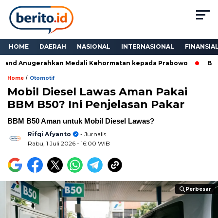
HOME
DAERAH
NASIONAL
INTERNASIONAL
FINANSIA
and Anugerahkan Medali Kehormatan kepada Prabowo
Bukan 
/
Home
Otomotif
Mobil Diesel Lawas Aman Pakai
BBM B50? Ini Penjelasan Pakar
BBM B50 Aman untuk Mobil Diesel Lawas?
Rifqi Afyanto
- Jurnalis
Rabu, 1 Juli 2026
- 16:00 WIB
Perbesar
Perbesar