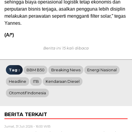
sehingga biaya operasional logistik tetap ekonomis dan
perputaran bisnis terjaga, asalkan pengguna lebih disiplin
melakukan perawatan seperti mengganti filter solar,” tegas
Yannes.
(A/*)
Berita ini 15 kali dibaca
Tag :
BBM B50
Breaking News
Energi Nasional
Headline
ITB
Kendaraan Diesel
Otomotif Indonesia
BERITA TERKAIT
Jumat, 31 Juli 2026 - 16:00 WIB