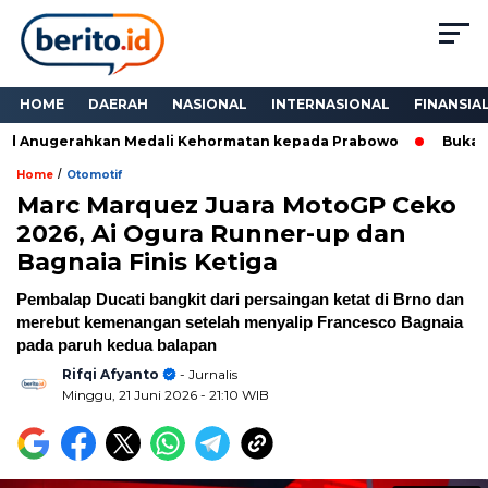
HOME
DAERAH
NASIONAL
INTERNASIONAL
FINANSIA
 Anugerahkan Medali Kehormatan kepada Prabowo
Bukan Sek
/
Home
Otomotif
Marc Marquez Juara MotoGP Ceko
2026, Ai Ogura Runner-up dan
Bagnaia Finis Ketiga
Pembalap Ducati bangkit dari persaingan ketat di Brno dan
merebut kemenangan setelah menyalip Francesco Bagnaia
pada paruh kedua balapan
Rifqi Afyanto
- Jurnalis
Minggu, 21 Juni 2026
- 21:10 WIB