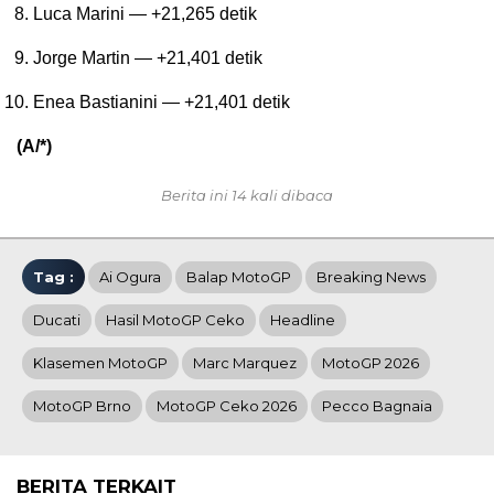
Luca Marini — +21,265 detik
Jorge Martin — +21,401 detik
Enea Bastianini — +21,401 detik
(A/*)
Berita ini 14 kali dibaca
Tag :
Ai Ogura
Balap MotoGP
Breaking News
Ducati
Hasil MotoGP Ceko
Headline
Klasemen MotoGP
Marc Marquez
MotoGP 2026
MotoGP Brno
MotoGP Ceko 2026
Pecco Bagnaia
BERITA TERKAIT