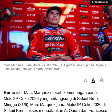
Perbesar
Perbesar
Marc Marquez Juara MotoGP Ceko 2026, Ai Ogura Runner-up dan Bagnaia
Finis Ketiga(Foto: Marc Marquez/kabaroto)
A
A
A
Berito.id
– Marc Marquez meraih kemenangan pada
MotoGP Ceko 2026
yang berlangsung di Sirkuit Brno,
Minggu (21/6). Marc Marquez juara MotoGP Ceko 2026 di
Sirkuit Brno sukses mengalahkan Ai Ogura dan Francesco