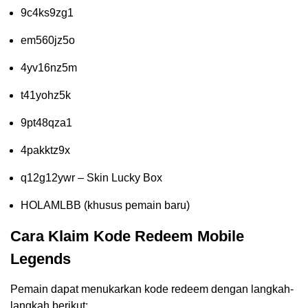
9c4ks9zg1
em560jz5o
4yv16nz5m
t41yohz5k
9pt48qza1
4pakktz9x
q12g12ywr – Skin Lucky Box
HOLAMLBB (khusus pemain baru)
Cara Klaim Kode Redeem Mobile
Legends
Pemain dapat menukarkan kode redeem dengan langkah-
langkah berikut: