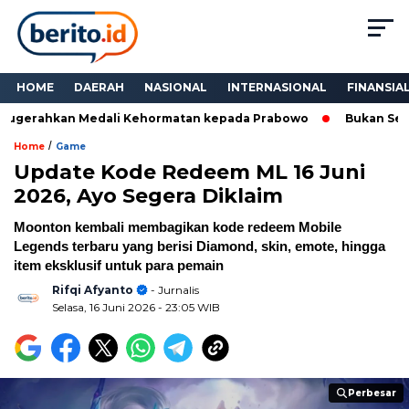
HOME
DAERAH
NASIONAL
INTERNASIONAL
FINANSIA
ugerahkan Medali Kehormatan kepada Prabowo
Bukan Sekadar
/
Home
Game
Update Kode Redeem ML 16 Juni
2026, Ayo Segera Diklaim
Moonton kembali membagikan kode redeem Mobile
Legends terbaru yang berisi Diamond, skin, emote, hingga
item eksklusif untuk para pemain
Rifqi Afyanto
- Jurnalis
Selasa, 16 Juni 2026
- 23:05 WIB
Perbesar
Perbesar