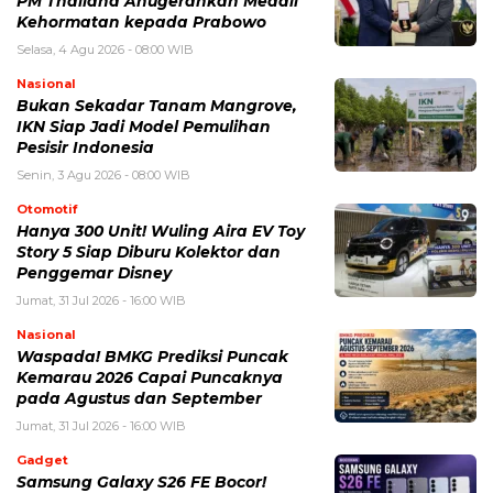
PM Thailand Anugerahkan Medali
Kehormatan kepada Prabowo
Selasa, 4 Agu 2026 - 08:00 WIB
Nasional
Bukan Sekadar Tanam Mangrove,
IKN Siap Jadi Model Pemulihan
Pesisir Indonesia
Senin, 3 Agu 2026 - 08:00 WIB
Otomotif
Hanya 300 Unit! Wuling Aira EV Toy
Story 5 Siap Diburu Kolektor dan
Penggemar Disney
Jumat, 31 Jul 2026 - 16:00 WIB
Nasional
Waspada! BMKG Prediksi Puncak
Kemarau 2026 Capai Puncaknya
pada Agustus dan September
Jumat, 31 Jul 2026 - 16:00 WIB
Gadget
Samsung Galaxy S26 FE Bocor!