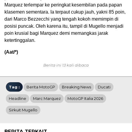
Marquez terlempar ke peringkat kesembilan pada papan
klasemen sementara. Ia terpaut cukup jauh, yakni 85 poin,
dari Marco Bezzecchi yang tengah kokoh memimpin di
posisi puncak. Oleh karena itu, tampil di Mugello menjadi
poin krusial bagi Marquez demi memangkas jarak
ketertinggalan.
(Aat/*)
Berita ini 13 kali dibaca
Tag :
Berita MotoGP
Breaking News
Ducati
Headline
Marc Marquez
MotoGP Italia 2026
Sirkuit Mugello
BERITA TERKAIT