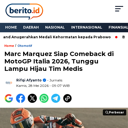
HOME
DAERAH
NASIONAL
INTERNASIONAL
FINANSIA
land Anugerahkan Medali Kehormatan kepada Prabowo
Bukan
/
Home
Otomotif
Marc Marquez Siap Comeback di
MotoGP Italia 2026, Tunggu
Lampu Hijau Tim Medis
Rifqi Afyanto
- Jurnalis
Kamis, 28 Mei 2026
- 09:07 WIB
Perbesar
Perbesar