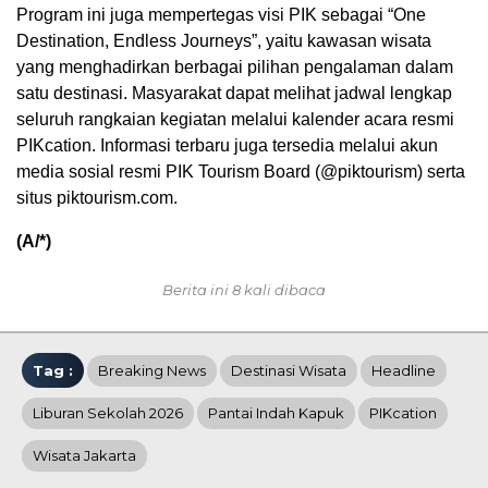
Program ini juga mempertegas visi PIK sebagai “One
Destination, Endless Journeys”, yaitu kawasan wisata
yang menghadirkan berbagai pilihan pengalaman dalam
satu destinasi. Masyarakat dapat melihat jadwal lengkap
seluruh rangkaian kegiatan melalui kalender acara resmi
PIKcation. Informasi terbaru juga tersedia melalui akun
media sosial resmi PIK Tourism Board (@piktourism) serta
situs piktourism.com.
(A/*)
Berita ini 8 kali dibaca
Tag :
Breaking News
Destinasi Wisata
Headline
Liburan Sekolah 2026
Pantai Indah Kapuk
PIKcation
Wisata Jakarta