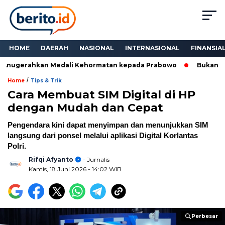
HOME
DAERAH
NASIONAL
INTERNASIONAL
FINANSIA
nugerahkan Medali Kehormatan kepada Prabowo
Bukan Sekad
/
Home
Tips & Trik
Cara Membuat SIM Digital di HP
dengan Mudah dan Cepat
Pengendara kini dapat menyimpan dan menunjukkan SIM
langsung dari ponsel melalui aplikasi Digital Korlantas
Polri.
Rifqi Afyanto
- Jurnalis
Kamis, 18 Juni 2026
- 14:02 WIB
Perbesar
Perbesar