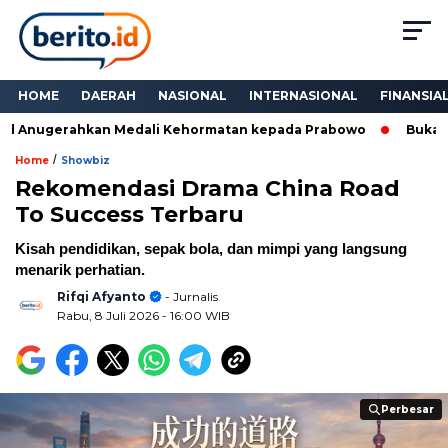
HOME
DAERAH
NASIONAL
INTERNASIONAL
FINANSIA
d Anugerahkan Medali Kehormatan kepada Prabowo
Bukan Se
/
Home
Showbiz
Rekomendasi Drama China Road
To Success Terbaru
Kisah pendidikan, sepak bola, dan mimpi yang langsung
menarik perhatian.
Rifqi Afyanto
- Jurnalis
Rabu, 8 Juli 2026
- 16:00 WIB
Perbesar
Perbesar