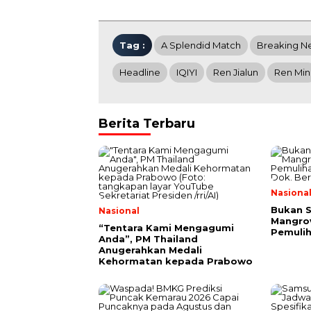
Tag :
A Splendid Match
Breaking N
Headline
IQIYI
Ren Jialun
Ren Min
Berita Terbaru
Nasiona
Bukan 
Nasional
Mangrov
“Tentara Kami Mengagumi
Pemulih
Anda”, PM Thailand
Anugerahkan Medali
Kehormatan kepada Prabowo