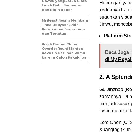
Cowok yang Jatuh Cinta
Hubungan yang a
Lebih Dulu, Romantis
keduanya harus
dan Bikin Baper
suguhkan visua
MrBeast Resmi Menikahi
Jinwu, mencoba
Thea Booysen, Pilih
Pernikahan Sederhana
dan Tertutup
Platform Str
Kisah Drama China
Overdo: Reuni Mantan
Baca Juga :
Kekasih Berubah Rumit
karena Calon Kakak Ipar
di My Royal
2. A Splend
Gu Jinzhao (Ren
zamannya. Di b
menjadi sosok 
justru memicu k
Lord Chen (Ci 
Xuanqing (Zuo Y