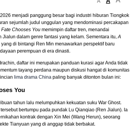
A
A
2026 menjadi panggung besar bagi industri hiburan Tiongkok
ran sejumlah judul unggulan yang mendominasi percakapan
.
Fate Chooses You
memimpin daftar tren, menandai
 Jialun dalam genre fantasi yang kelam. Sementara itu,
A
yang di bintangi Ren Min menawarkan perspektif baru
dayaan perempuan di era dinasti.
rachin, daftar ini merupakan panduan kurasi agar Anda tidak
entum tayang perdana maupun diskusi hangat di komunitas
rincian
lima drama China
paling banyak ditonton bulan ini:
ooses You
ribuan tahun lalu melumpuhkan kekuatan suku War Ghost.
n tersebut bertumpu pada pundak Lu Qianqiao (Ren Jialun). Ia
pernikahan kontrak dengan Xin Mei (Wang Herun), seorang
 Sekte Tianyuan yang di anggap tidak berbakat.