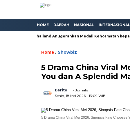
HOME
DAERAH
NASIONAL
INTERNASIONA
i Anda”, PM Thailand Anugerahkan Medali Kehormatan kepada 
Home
Showbiz
/
5 Drama China Viral M
You dan A Splendid M
Berito
- Jurnalis
Senin, 18 Mei 2026
- 13:09 WIB
5 Drama China Viral Mei 2026, Sinopsis Fate Chooses Yo