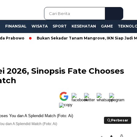
L
FINANSIAL
WISATA
SPORT
KESEHATAN
GAME
TEKNOLO
Prabowo
Bukan Sekadar Tanam Mangrove, IKN Siap Jadi Model
ei 2026, Sinopsis Fate Chooses
atch
Perbesar
Perbesar
u dan A Splendid Match (Foto: Ai)
A