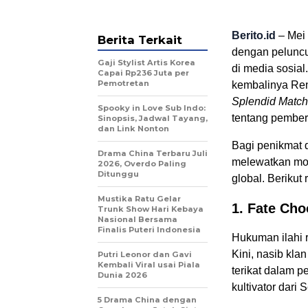
Berito.id
– Mei 
Berita Terkait
dengan peluncu
Gaji Stylist Artis Korea
di media sosial
Capai Rp236 Juta per
Pemotretan
kembalinya Ren
Splendid Match
Spooky in Love Sub Indo:
tentang pember
Sinopsis, Jadwal Tayang,
dan Link Nonton
Bagi penikmat d
Drama China Terbaru Juli
melewatkan mom
2026, Overdo Paling
Ditunggu
global. Berikut 
Mustika Ratu Gelar
1. Fate Ch
Trunk Show Hari Kebaya
Nasional Bersama
Finalis Puteri Indonesia
Hukuman ilahi 
Kini, nasib kla
Putri Leonor dan Gavi
Kembali Viral usai Piala
terikat dalam 
Dunia 2026
kultivator dari
5 Drama China dengan