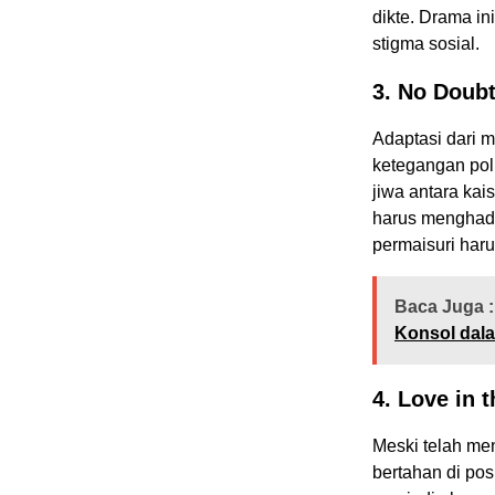
dikte. Drama i
stigma sosial.
3. No Doubt
Adaptasi dari 
ketegangan poli
jiwa antara kai
harus menghada
permaisuri haru
Baca Juga :
Konsol da
4. Love in 
Meski telah me
bertahan di pos