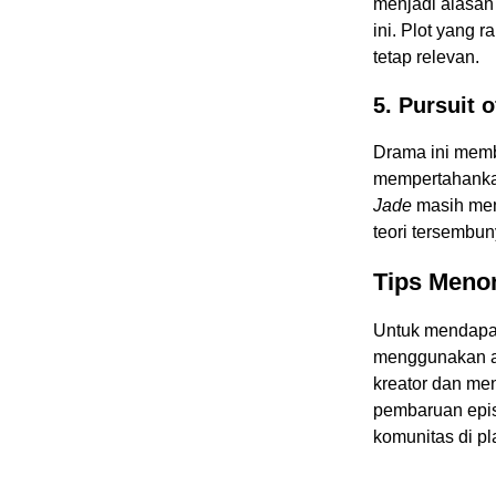
menjadi alasa
ini. Plot yang
tetap relevan.
5. Pursuit 
Drama ini memb
mempertahanka
Jade
masih menj
teori tersembun
Tips Meno
Untuk mendapa
menggunakan ap
kreator dan men
pembaruan epis
komunitas di pl