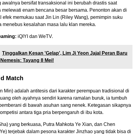
walnya bersifat transaksional ini berubah drastis saat
 melewati enam bencana besar bersama. Penonton akan di
l efek memukau saat Jin Lin (Riley Wang), pemimpin suku
 menebus kesalahan masa lalu klan mereka.
eaming:
iQIYI dan WeTV.
Tinggalkan Kesan 'Gelap', Lim Ji Yeon Jajal Peran Baru
 Nemesis: Tayang 8 Mei!
id Match
 Min) adalah antitesis dari karakter perempuan tradisional di
uang oleh ayahnya sendiri karena ramalan buruk, ia tumbuh
pemberani di bawah asuhan sang nenek. Ketegasan sikapnya
ompetisi antara tiga pria berpengaruh di ibu kota.
Sha) yang berkuasa, Putra Mahkota Ye Xian, dan Chen
e) terjebak dalam pesona karakter Jinzhao yang tidak bisa di