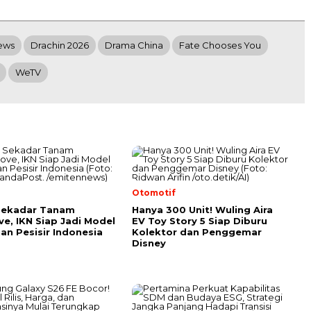
ews
Drachin 2026
Drama China
Fate Chooses You
WeTV
l
Otomotif
Sekadar Tanam
Hanya 300 Unit! Wuling Aira
e, IKN Siap Jadi Model
EV Toy Story 5 Siap Diburu
an Pesisir Indonesia
Kolektor dan Penggemar
Disney