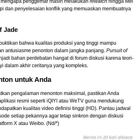
n mengapa penggemar masih melakukan
rewatch
hingga Mei
 rapi dan penyelesaian konflik yang memuaskan membuatnya
of Jade
uktikan bahwa kualitas produksi yang tinggi mampu
n antusiasme penonton dalam jangka panjang.
Pursuit of
adi bahan perdebatan hangat di forum diskusi karena teori-
yi dalam akhir ceritanya yang kompleks.
nton untuk Anda
tkan pengalaman menonton maksimal, pastikan Anda
likasi resmi seperti iQIYI atau WeTV guna mendukung
dapatkan kualitas video definisi tinggi (HD). Pantau jadwal
ode setiap pekannya agar tetap sinkron dengan diskusi
atform X atau Weibo. (Nd/*)
Berita ini 20 kali dibaca