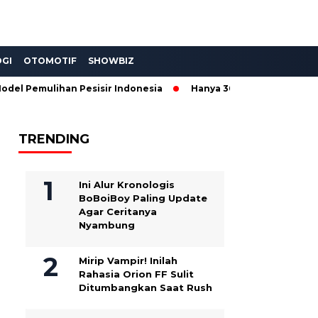
GI
OTOMOTIF
SHOWBIZ
 Pemulihan Pesisir Indonesia
Hanya 300 Unit! Wuling Aira EV
TRENDING
Ini Alur Kronologis
BoBoiBoy Paling Update
Agar Ceritanya
Nyambung
Mirip Vampir! Inilah
Rahasia Orion FF Sulit
Ditumbangkan Saat Rush