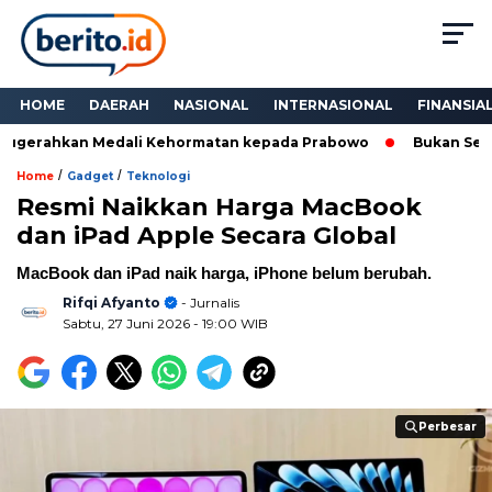
HOME
DAERAH
NASIONAL
INTERNASIONAL
FINANSIA
gerahkan Medali Kehormatan kepada Prabowo
Bukan Sekadar 
/
/
Home
Gadget
Teknologi
Resmi Naikkan Harga MacBook
dan iPad Apple Secara Global
MacBook dan iPad naik harga, iPhone belum berubah.
Rifqi Afyanto
- Jurnalis
Sabtu, 27 Juni 2026
- 19:00 WIB
Perbesar
Perbesar