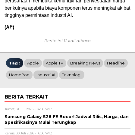
perusahaan membuka kemungkinan penyesuaian harga
berikutnya apabila biaya komponen terus meningkat akibat
tingginya permintaan industri AI.
(A/*)
Berita ini 12 kali dibaca
Tag :
Apple
Apple TV
Breaking News
Headline
HomePod
Industri AI
Teknologi
BERITA TERKAIT
Jumat, 31 Juli 2026 - 14:00 WIB
Samsung Galaxy S26 FE Bocor! Jadwal Rilis, Harga, dan
Spesifikasinya Mulai Terungkap
Kamis, 30 Juli 2026 - 16:00 WIB