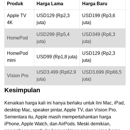
Produk
Harga Lama
Harga Baru
Apple TV
USD129 (Rp2,3
USD199 (Rp3,6
4K
juta)
juta)
USD299 (Rp5,4
USD349 (Rp6,3
HomePod
juta)
juta)
HomePod
USD129 (Rp2,3
USD99 (Rp1,8 juta)
mini
juta)
USD3.499 (Rp62,9
USD3.699 (Rp66,5
Vision Pro
juta)
juta)
Kesimpulan
Kenaikan harga kali ini hanya berlaku untuk lini Mac, iPad,
desktop Mac, speaker pintar, Apple TV, dan Vision Pro.
Sementara itu, Apple masih mempertahankan harga
iPhone, Apple Watch, dan AirPods. Meski demikian,