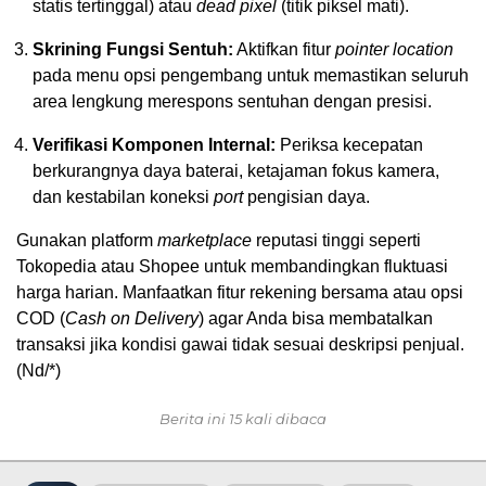
statis tertinggal) atau
dead pixel
(titik piksel mati).
Skrining Fungsi Sentuh:
Aktifkan fitur
pointer location
pada menu opsi pengembang untuk memastikan seluruh
area lengkung merespons sentuhan dengan presisi.
Verifikasi Komponen Internal:
Periksa kecepatan
berkurangnya daya baterai, ketajaman fokus kamera,
dan kestabilan koneksi
port
pengisian daya.
Gunakan platform
marketplace
reputasi tinggi seperti
Tokopedia atau Shopee untuk membandingkan fluktuasi
harga harian. Manfaatkan fitur rekening bersama atau opsi
COD (
Cash on Delivery
) agar Anda bisa membatalkan
transaksi jika kondisi gawai tidak sesuai deskripsi penjual.
(Nd/*)
Berita ini 15 kali dibaca