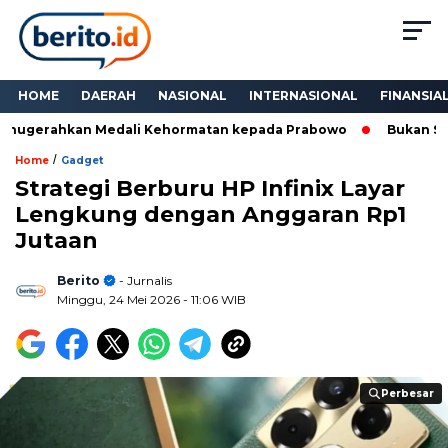
HOME
DAERAH
NASIONAL
INTERNASIONAL
FINANSIA
ugerahkan Medali Kehormatan kepada Prabowo
Bukan Sekada
/
Home
Gadget
Strategi Berburu HP Infinix Layar
Lengkung dengan Anggaran Rp1
Jutaan
Berito
- Jurnalis
Minggu, 24 Mei 2026
- 11:06 WIB
Perbesar
Perbesar