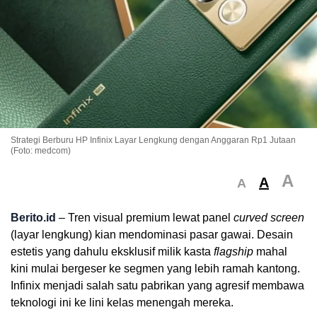
Strategi Berburu HP Infinix Layar Lengkung dengan Anggaran Rp1 Jutaan
(Foto: medcom)
A
A
A
Berito.id
– Tren visual premium lewat panel
curved screen
(layar lengkung) kian mendominasi pasar gawai. Desain
estetis yang dahulu eksklusif milik kasta
flagship
mahal
kini mulai bergeser ke segmen yang lebih ramah kantong.
Infinix menjadi salah satu pabrikan yang agresif membawa
teknologi ini ke lini kelas menengah mereka.