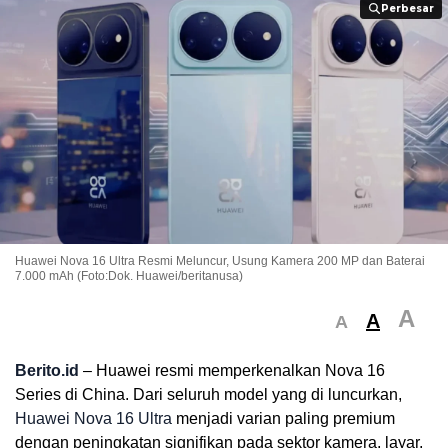
Perbesar
Perbesar
Huawei Nova 16 Ultra Resmi Meluncur, Usung Kamera 200 MP dan Baterai
7.000 mAh (Foto:Dok. Huawei/beritanusa)
A
A
A
Berito.id
– Huawei resmi memperkenalkan Nova 16
Series di China. Dari seluruh model yang di luncurkan,
Huawei Nova 16 Ultra
menjadi varian paling premium
dengan peningkatan signifikan pada sektor kamera, layar,