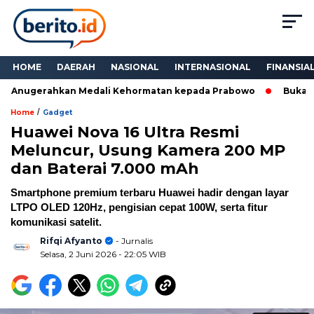
HOME
DAERAH
NASIONAL
INTERNASIONAL
FINANSIA
 Anugerahkan Medali Kehormatan kepada Prabowo
Bukan Sek
/
Home
Gadget
Huawei Nova 16 Ultra Resmi
Meluncur, Usung Kamera 200 MP
dan Baterai 7.000 mAh
Smartphone premium terbaru Huawei hadir dengan layar
LTPO OLED 120Hz, pengisian cepat 100W, serta fitur
komunikasi satelit.
Rifqi Afyanto
- Jurnalis
Selasa, 2 Juni 2026
- 22:05 WIB