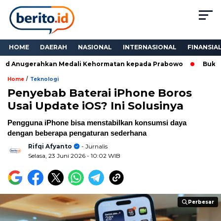
HOME
DAERAH
NASIONAL
INTERNASIONAL
FINANSIA
d Anugerahkan Medali Kehormatan kepada Prabowo
Bukan Se
/
Home
Teknologi
Penyebab Baterai iPhone Boros
Usai Update iOS? Ini Solusinya
Pengguna iPhone bisa menstabilkan konsumsi daya
dengan beberapa pengaturan sederhana
Rifqi Afyanto
- Jurnalis
Selasa, 23 Juni 2026
- 10:02 WIB
Perbesar
Perbesar