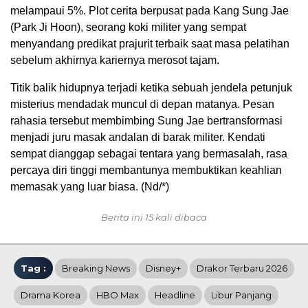
melampaui 5%. Plot cerita berpusat pada Kang Sung Jae
(Park Ji Hoon), seorang koki militer yang sempat
menyandang predikat prajurit terbaik saat masa pelatihan
sebelum akhirnya kariernya merosot tajam.
Titik balik hidupnya terjadi ketika sebuah jendela petunjuk
misterius mendadak muncul di depan matanya. Pesan
rahasia tersebut membimbing Sung Jae bertransformasi
menjadi juru masak andalan di barak militer. Kendati
sempat dianggap sebagai tentara yang bermasalah, rasa
percaya diri tinggi membantunya membuktikan keahlian
memasak yang luar biasa. (Nd/*)
Berita ini 15 kali dibaca
Tag :
Breaking News
Disney+
Drakor Terbaru 2026
Drama Korea
HBO Max
Headline
Libur Panjang