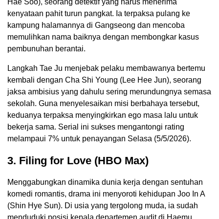
Hae Soo), seorang detektif yang harus menerima
kenyataan pahit turun pangkat. Ia terpaksa pulang ke
kampung halamannya di Gangseong dan mencoba
memulihkan nama baiknya dengan membongkar kasus
pembunuhan berantai.
Langkah Tae Ju menjebak pelaku membawanya bertemu
kembali dengan Cha Shi Young (Lee Hee Jun), seorang
jaksa ambisius yang dahulu sering merundungnya semasa
sekolah. Guna menyelesaikan misi berbahaya tersebut,
keduanya terpaksa menyingkirkan ego masa lalu untuk
bekerja sama. Serial ini sukses mengantongi rating
melampaui 7% untuk penayangan Selasa (5/5/2026).
3. Filing for Love (HBO Max)
Menggabungkan dinamika dunia kerja dengan sentuhan
komedi romantis, drama ini menyoroti kehidupan Joo In A
(Shin Hye Sun). Di usia yang tergolong muda, ia sudah
menduduki posisi kepala departemen audit di Haemu