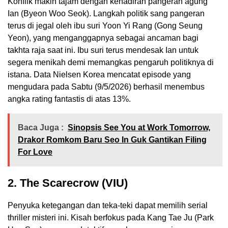
Konflik makin tajam dengan kehadiran pangeran agung
Ian (Byeon Woo Seok). Langkah politik sang pangeran
terus di jegal oleh ibu suri Yoon Yi Rang (Gong Seung
Yeon), yang menganggapnya sebagai ancaman bagi
takhta raja saat ini. Ibu suri terus mendesak Ian untuk
segera menikah demi memangkas pengaruh politiknya di
istana. Data Nielsen Korea mencatat episode yang
mengudara pada Sabtu (9/5/2026) berhasil menembus
angka rating fantastis di atas 13%.
Baca Juga :
Sinopsis See You at Work Tomorrow,
Drakor Romkom Baru Seo In Guk Gantikan Filing
For Love
2. The Scarecrow (VIU)
Penyuka ketegangan dan teka-teki dapat memilih serial
thriller misteri ini. Kisah berfokus pada Kang Tae Ju (Park