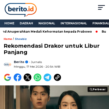
HOME
DAERAH
NASIONAL
INTERNASIONAL
FINANSIA
nd Anugerahkan Medali Kehormatan kepada Prabowo
Bukan S
/
Home
Showbiz
Rekomendasi Drakor untuk Libur
Panjang
Berito
- Jurnalis
Minggu, 17 Mei 2026
- 20:54 WIB
Perbesar
Perbesar