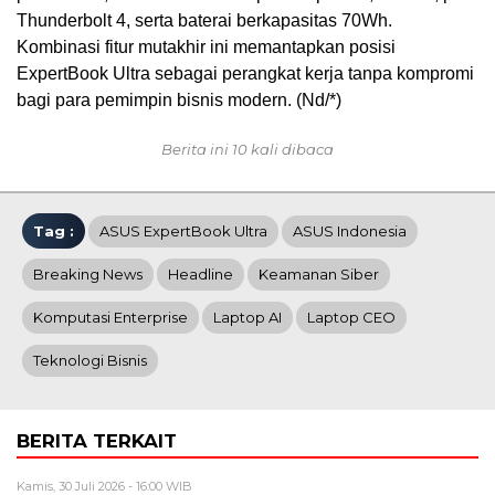
Thunderbolt 4, serta baterai berkapasitas 70Wh.
Kombinasi fitur mutakhir ini memantapkan posisi
ExpertBook Ultra sebagai perangkat kerja tanpa kompromi
bagi para pemimpin bisnis modern. (Nd/*)
Berita ini 10 kali dibaca
Tag :
ASUS ExpertBook Ultra
ASUS Indonesia
Breaking News
Headline
Keamanan Siber
Komputasi Enterprise
Laptop AI
Laptop CEO
Teknologi Bisnis
BERITA TERKAIT
Kamis, 30 Juli 2026 - 16:00 WIB