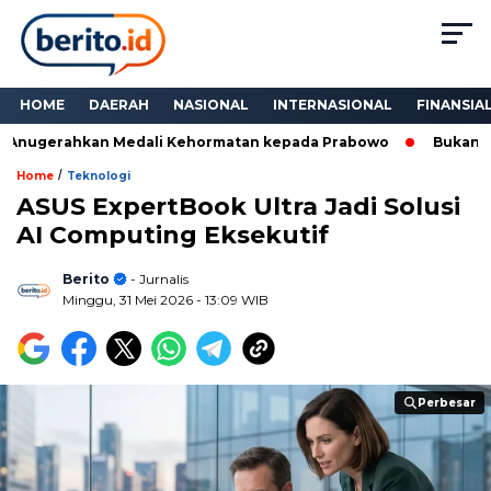
HOME
DAERAH
NASIONAL
INTERNASIONAL
FINANSIA
Anugerahkan Medali Kehormatan kepada Prabowo
Bukan Seka
/
Home
Teknologi
ASUS ExpertBook Ultra Jadi Solusi
AI Computing Eksekutif
Berito
- Jurnalis
Minggu, 31 Mei 2026
- 13:09 WIB
Perbesar
Perbesar