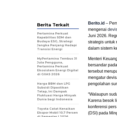
Berito.id
– Pem
Berita Terkait
mengenai
devis
Pertamina Perkuat
Juni 2026. Regu
Kapabilitas SDM dan
Budaya ESG, Strategi
strategis untu
Jangka Panjang Hadapi
dalam sistem k
Transisi Energi
Menteri Keuan
MyPertamina Tembus 31
Juta Pengguna,
bersandar pada
Pertamina Perkuat
Ekosistem Energi Digital
tersebut merup
di GIIAS 2026
mengatur devisa
pengolahan su
Harga BBM dan LPG
Subsidi Dipastikan
Tetap, Ini Dampak
“Walaupun sudah
Fluktuasi Harga Minyak
Dunia bagi Indonesia
Karena besok li
konferensi per
Toyota Catat Kenaikan
Ekspor Mobil 10,7 Persen
(DSI) pada Min
di Semester I 2026