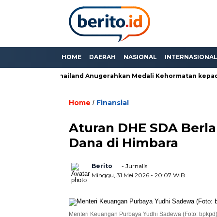
HOME
DAERAH
NASIONAL
INTERNASIONA
 Anda”, PM Thailand Anugerahkan Medali Kehormatan kepada P
Home
Finansial
/
Aturan DHE SDA Berlaku
Dana di Himbara
Berito
- Jurnalis
Minggu, 31 Mei 2026
- 20:07 WIB
Menteri Keuangan Purbaya Yudhi Sadewa (Foto: bpkpd