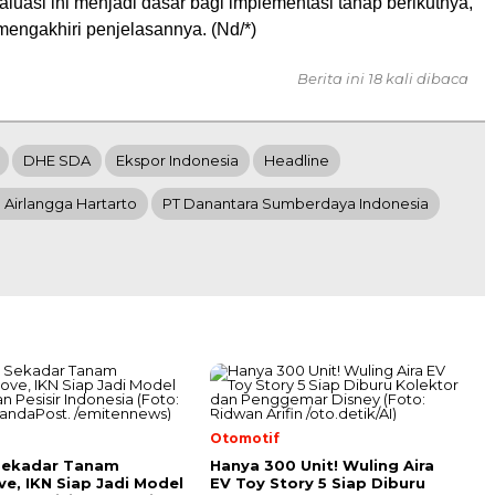
luasi ini menjadi dasar bagi implementasi tahap berikutnya,”
mengakhiri penjelasannya. (Nd/*)
Berita ini 18 kali dibaca
DHE SDA
Ekspor Indonesia
Headline
Airlangga Hartarto
PT Danantara Sumberdaya Indonesia
l
Otomotif
Sekadar Tanam
Hanya 300 Unit! Wuling Aira
e, IKN Siap Jadi Model
EV Toy Story 5 Siap Diburu