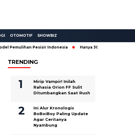
GI
OTOMOTIF
SHOWBIZ
emulihan Pesisir Indonesia
Hanya 300 Unit! Wuling Aira EV 
TRENDING
Mirip Vampir! Inilah
Rahasia Orion FF Sulit
Ditumbangkan Saat Rush
Ini Alur Kronologis
BoBoiBoy Paling Update
Agar Ceritanya
Nyambung