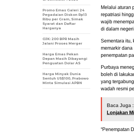
Melalui aturan 
Promo Emas Galeri 24
repatriasi hing
Pegadaian Diskon Rp13
Ribu per Gram, Simak
wajib menempa
Syarat dan Daftar
Harganya
di dalam neger
OJK: 200 BPR Masih
Sementara itu, 
Jalani Proses Merger
memarkir dana 
Harga Emas Pekan
penempatan pali
Depan Masih Dibayangi
Penguatan Dolar AS
Purbaya menega
Harga Minyak Dunia
boleh di lakuk
Sentuh US$100, Prabowo
yang tergabung
Minta Simulasi APBN
wadah resmi p
Baca Juga :
Lonjakan M
“Penempatan DH