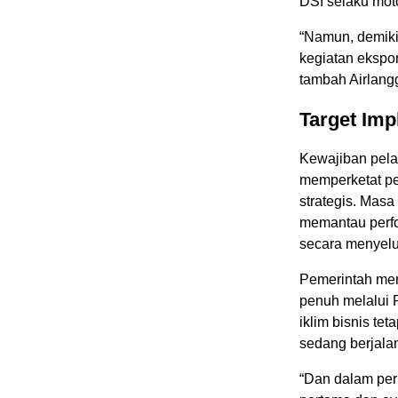
DSI selaku mot
“Namun, demiki
kegiatan ekspo
tambah Airlang
Target Im
Kewajiban pela
memperketat pe
strategis. Masa
memantau perfor
secara menyelu
Pemerintah mem
penuh melalui 
iklim bisnis te
sedang berjalan
“Dan dalam peri