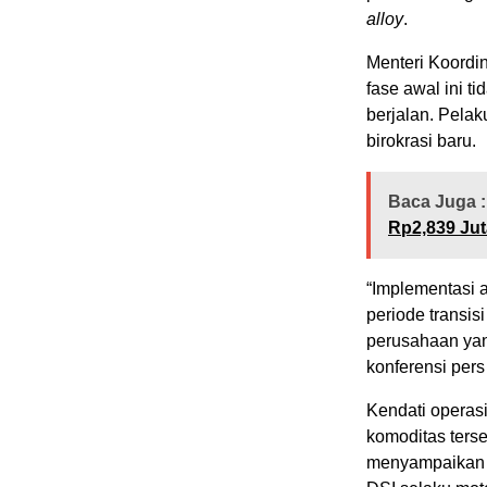
alloy
.
Menteri Koordi
fase awal ini 
berjalan. Pelak
birokrasi baru.
Baca Juga :
Rp2,839 Jut
“Implementasi 
periode transis
perusahaan yan
konferensi per
Kendati operas
komoditas terse
menyampaikan l