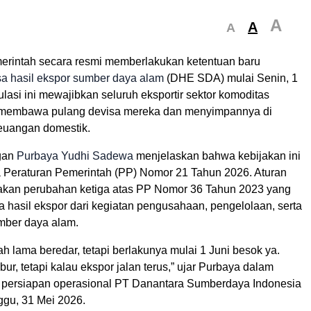
A
A
A
erintah secara resmi memberlakukan ketentuan baru
a hasil ekspor sumber daya alam
(DHE SDA) mulai Senin, 1
lasi ini mewajibkan seluruh eksportir sektor komoditas
k membawa pulang devisa mereka dan menyimpannya di
euangan domestik.
gan
Purbaya Yudhi Sadewa
menjelaskan bahwa kebijakan ini
 Peraturan Pemerintah (PP) Nomor 21 Tahun 2026. Aturan
akan perubahan ketiga atas PP Nomor 36 Tahun 2023 yang
 hasil ekspor dari kegiatan pengusahaan, pengelolaan, serta
mber daya alam.
 lama beredar, tetapi berlakunya mulai 1 Juni besok ya.
bur, tetapi kalau ekspor jalan terus,” ujar Purbaya dalam
s persiapan operasional PT Danantara Sumberdaya Indonesia
ggu, 31 Mei 2026.