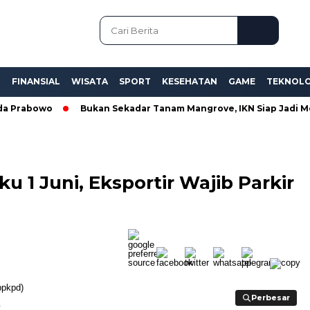
L
FINANSIAL
WISATA
SPORT
KESEHATAN
GAME
TEKNOLO
rabowo
Bukan Sekadar Tanam Mangrove, IKN Siap Jadi Model P
 1 Juni, Eksportir Wajib Parkir
Perbesar
Perbesar
)