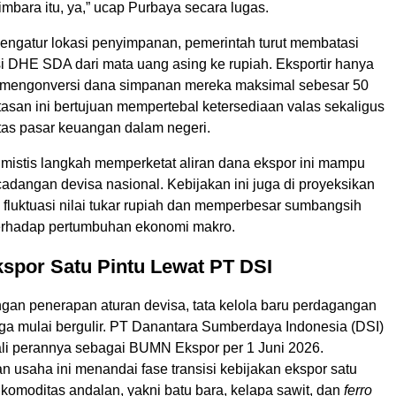
mbara itu, ya,” ucap Purbaya secara lugas.
ngatur lokasi penyimpanan, pemerintah turut membatasi
i DHE SDA dari mata uang asing ke rupiah. Eksportir hanya
 mengonversi dana simpanan mereka maksimal sebesar 50
asan ini bertujuan mempertebal ketersediaan valas sekaligus
itas pasar keuangan dalam negeri.
imistis langkah memperketat aliran dana ekspor ini mampu
dangan devisa nasional. Kebijakan ini juga di proyeksikan
fluktuasi nilai tukar rupiah dan memperbesar sumbangsih
terhadap pertumbuhan ekonomi makro.
kspor Satu Pintu Lewat PT DSI
an penerapan aturan devisa, tata kelola baru perdagangan
uga mulai bergulir. PT Danantara Sumberdaya Indonesia (DSI)
i perannya sebagai BUMN Ekspor per 1 Juni 2026.
 usaha ini menandai fase transisi kebijakan ekspor satu
a komoditas andalan, yakni batu bara, kelapa sawit, dan
ferro