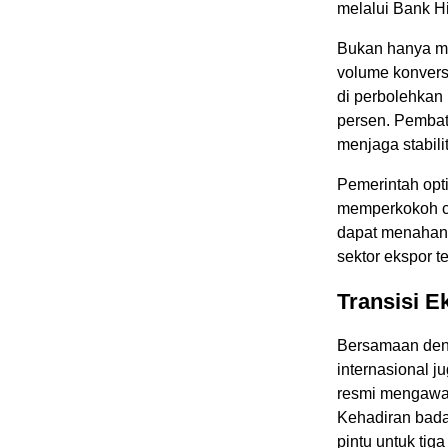
melalui Bank Hi
Bukan hanya me
volume konvers
di perbolehkan
persen. Pembat
menjaga stabil
Pemerintah opt
memperkokoh ca
dapat menahan 
sektor ekspor 
Transisi E
Bersamaan deng
internasional j
resmi mengawal
Kehadiran badan
pintu untuk tig