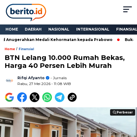
HOME
DAERAH
NASIONAL
INTERNASIONAL
FINANSIA
d Anugerahkan Medali Kehormatan kepada Prabowo
Bukan Se
/
Home
Finansial
BTN Lelang 10.000 Rumah Bekas,
Harga 40 Persen Lebih Murah
Rifqi Afyanto
- Jurnalis
Rabu, 27 Mei 2026
- 11:08 WIB
Perbesar
Perbesar