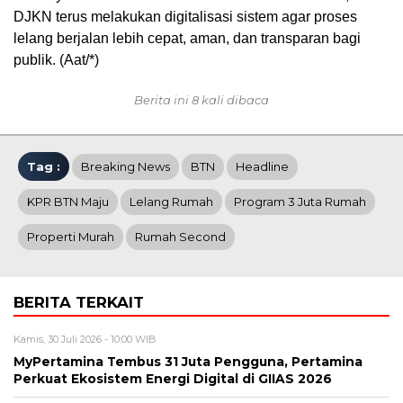
DJKN terus melakukan digitalisasi sistem agar proses
lelang berjalan lebih cepat, aman, dan transparan bagi
publik. (Aat/*)
Berita ini 8 kali dibaca
Tag :
Breaking News
BTN
Headline
KPR BTN Maju
Lelang Rumah
Program 3 Juta Rumah
Properti Murah
Rumah Second
BERITA TERKAIT
Kamis, 30 Juli 2026 - 10:00 WIB
MyPertamina Tembus 31 Juta Pengguna, Pertamina
Perkuat Ekosistem Energi Digital di GIIAS 2026