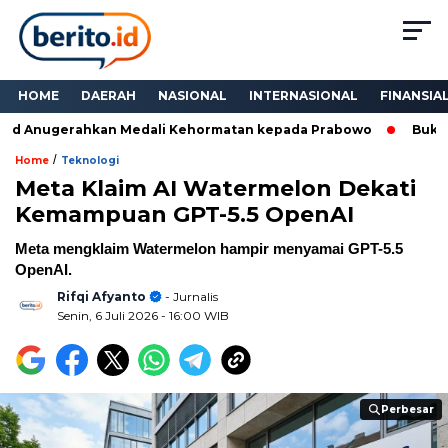
HOME
DAERAH
NASIONAL
INTERNASIONAL
FINANSIA
d Anugerahkan Medali Kehormatan kepada Prabowo
Bukan Se
/
Home
Teknologi
Meta Klaim AI Watermelon Dekati
Kemampuan GPT-5.5 OpenAI
Meta mengklaim Watermelon hampir menyamai GPT-5.5
OpenAI.
Rifqi Afyanto
- Jurnalis
Senin, 6 Juli 2026
- 16:00 WIB
Perbesar
Perbesar