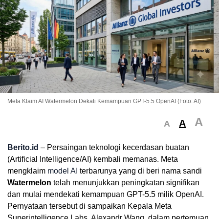
Meta Klaim AI Watermelon Dekati Kemampuan GPT-5.5 OpenAI (Foto: AI)
A
A
A
Berito.id
– Persaingan teknologi kecerdasan buatan
(Artificial Intelligence/AI) kembali memanas. Meta
mengklaim
model AI
terbarunya yang di beri nama sandi
Watermelon
telah menunjukkan peningkatan signifikan
dan mulai mendekati kemampuan GPT-5.5 milik OpenAI.
Pernyataan tersebut di sampaikan Kepala Meta
Superintelligence Labs, Alexandr Wang, dalam pertemuan