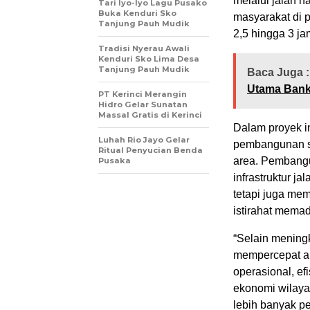
melalui jalan n
Tari Iyo-Iyo Lagu Pusako
Buka Kenduri Sko
masyarakat di 
Tanjung Pauh Mudik
2,5 hingga 3 ja
Tradisi Nyerau Awali
Kenduri Sko Lima Desa
Tanjung Pauh Mudik
Baca Juga :
Utama Bank
PT Kerinci Merangin
Hidro Gelar Sunatan
Massal Gratis di Kerinci
Dalam proyek in
Luhah Rio Jayo Gelar
pembangunan st
Ritual Penyucian Benda
area. Pembangu
Pusaka
infrastruktur j
tetapi juga me
istirahat memad
“Selain meningk
mempercepat ar
operasional, ef
ekonomi wilaya
lebih banyak p