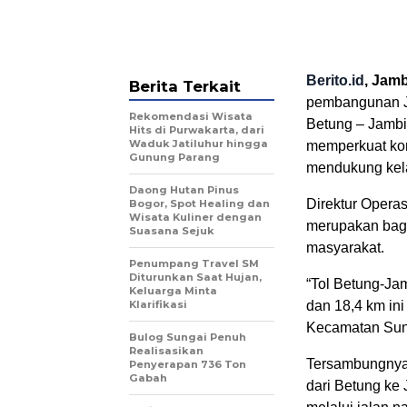
Berito.id
, Jamb
Berita Terkait
pembangunan Ja
Rekomendasi Wisata
Betung – Jambi 
Hits di Purwakarta, dari
Waduk Jatiluhur hingga
memperkuat kone
Gunung Parang
mendukung kelan
Daong Hutan Pinus
Direktur Opera
Bogor, Spot Healing dan
Wisata Kuliner dengan
merupakan bagi
Suasana Sejuk
masyarakat.
Penumpang Travel SM
Diturunkan Saat Hujan,
“Tol Betung-Ja
Keluarga Minta
Klarifikasi
dan 18,4 km in
Kecamatan Sung
Bulog Sungai Penuh
Realisasikan
Tersambungnya 
Penyerapan 736 Ton
Gabah
dari Betung ke 