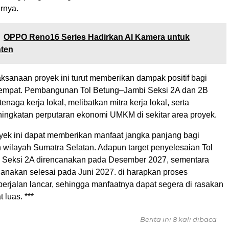
urnya.
OPPO Reno16 Series Hadirkan AI Kamera untuk
nten
elaksanaan proyek ini turut memberikan dampak positif bagi
tempat. Pembangunan Tol Betung–Jambi Seksi 2A dan 2B
enaga kerja lokal, melibatkan mitra kerja lokal, serta
ngkatan perputaran ekonomi UMKM di sekitar area proyek.
oyek ini dapat memberikan manfaat jangka panjang bagi
 wilayah Sumatra Selatan. Adapun target penyelesaian Tol
 Seksi 2A direncanakan pada Desember 2027, sementara
canakan selesai pada Juni 2027. di harapkan proses
rjalan lancar, sehingga manfaatnya dapat segera di rasakan
 luas. ***
Berita ini 8 kali dibaca