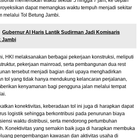
asional memerlukan waktu sekitar 5 hingga 7 jam, ke depan
proyeksikan dapat memangkas waktu tempuh menjadi sekitar
m melalui Tol Betung Jambi.
Gubernur Al Haris Lantik Sudirman Jadi Komisaris
 Jambi
i, HKI melaksanakan berbagai pekerjaan konstruksi, meliputi
ruktur, pekerjaan mainroad, serta pembangunan dua rest
nan tersebut menjadi bagian dari upaya menghadirkan
alan tol yang tidak hanya mendukung kelancaran perjalanan,
mberikan kenyamanan bagi pengguna jalan melalui tempat
ai.
atkan konektivitas, keberadaan tol ini juga di harapkan dapat
us logistik sehingga berkontribusi pada penurunan biaya
isiensi waktu distribusi, serta mendorong pertumbuhan
h. Konektivitas yang semakin baik juga di harapkan membuka
eluang pengembangan kawasan dan aktivitas usaha di