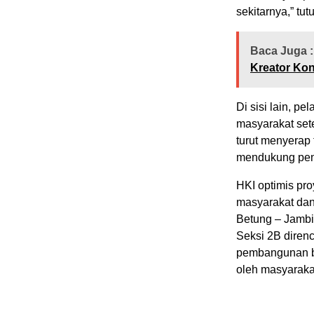
sekitarnya,” tut
Baca Juga :
Kreator Ko
Di sisi lain, p
masyarakat se
turut menyerap t
mendukung peni
HKI optimis pr
masyarakat dan
Betung – Jambi
Seksi 2B diren
pembangunan be
oleh masyarakat