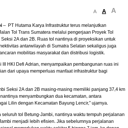
A
A
A
i
– PT Hutama Karya Infrastruktur terus melanjutkan
lan Tol Trans Sumatera melalui pengerjaan Proyek Tol
Seksi 2A dan 2B. Ruas tol nantinya di proyeksikan untuk
ktivitas antarwilayah di Sumatra Selatan sekaligus juga
caran mobilitas masyarakat dan distribusi logistik.
si III HKI Defi Adrian, menyampaikan pembangunan ruas ini
an dari upaya memperluas manfaat infrastruktur bagi
mbi Seksi 2A dan 2B masing-masing memiliki panjang 37,4 km
i nantinya menyambungkan dua kecamatan, antara
ai Lilin dengan Kecamatan Bayung Lencir,” ujarnya.
seluruh tol Betung-Jambi, nantinya waktu tempuh perjalanan
Jambi menjadi lebih efisien. Jika sebelumnya perjalanan