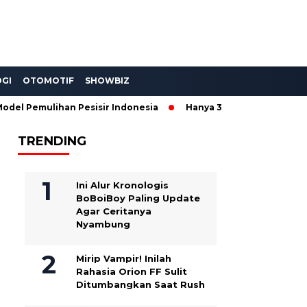
GI
OTOMOTIF
SHOWBIZ
 Pemulihan Pesisir Indonesia
Hanya 300 Unit! Wuling Aira E
TRENDING
Ini Alur Kronologis
BoBoiBoy Paling Update
Agar Ceritanya
Nyambung
Mirip Vampir! Inilah
Rahasia Orion FF Sulit
Ditumbangkan Saat Rush