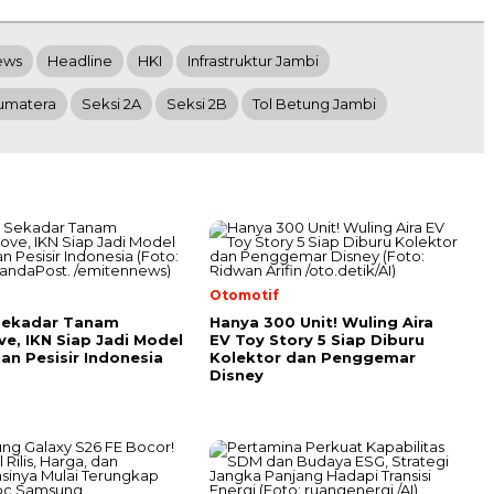
ews
Headline
HKI
Infrastruktur Jambi
Sumatera
Seksi 2A
Seksi 2B
Tol Betung Jambi
l
Otomotif
Sekadar Tanam
Hanya 300 Unit! Wuling Aira
e, IKN Siap Jadi Model
EV Toy Story 5 Siap Diburu
an Pesisir Indonesia
Kolektor dan Penggemar
Disney