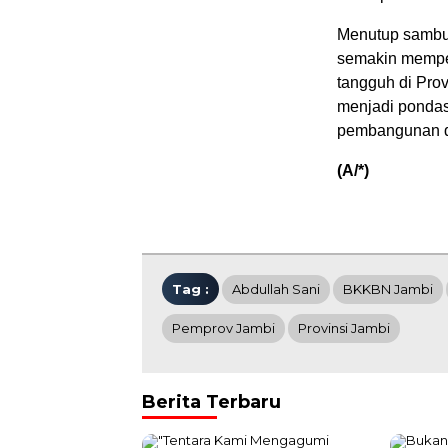
Menutup sambut
semakin mempe
tangguh di Prov
menjadi pondas
pembangunan da
(A/*)
Tag :
Abdullah Sani
BKKBN Jambi
Pemprov Jambi
Provinsi Jambi
Berita Terbaru