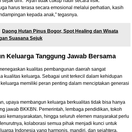
 sejak dini. “Ayah tidak cukup hadir secara fisik.
ga harus terasa secara emosional melalui perhatian, kasih
ndampingan kepada anak,” tegasnya.
Daong Hutan Pinus Bogor, Spot Healing dan Wisata
ngan Suasana Sejuk
 Keluarga Tanggung Jawab Bersama
 menegaskan kualitas pembangunan daerah sangat
 kualitas keluarga. Sebagai unit terkecil dalam kehidupan
 keluarga memiliki peran penting dalam menciptakan generasi
, upaya membangun keluarga berkualitas tidak bisa hanya
ng jawab BKKBN. Pemerintah, lembaga pendidikan, tokoh
asi kemasyarakatan, hingga seluruh elemen masyarakat perlu
Menurutnya, kolaborasi semua pihak menjadi kunci untuk
uarga Indonesia yang harmonis, mandiri, dan sejahtera.