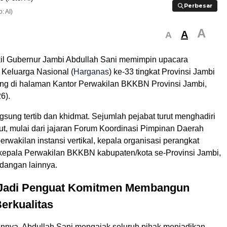
Perbesar
Perbesar
: AI)
A
A
A
il Gubernur Jambi Abdullah Sani memimpin upacara
 Keluarga Nasional (
Harganas
) ke-33 tingkat Provinsi Jambi
ng di halaman Kantor Perwakilan BKKBN Provinsi Jambi,
6).
sung tertib dan khidmat. Sejumlah pejabat turut menghadiri
ut, mulai dari jajaran Forum Koordinasi Pimpinan Daerah
erwakilan instansi vertikal, kepala organisasi perangkat
kepala Perwakilan BKKBN kabupaten/kota se-Provinsi Jambi,
dangan lainnya.
Jadi Penguat Komitmen Membangun
erkualitas
nya, Abdullah Sani mengajak seluruh pihak menjadikan