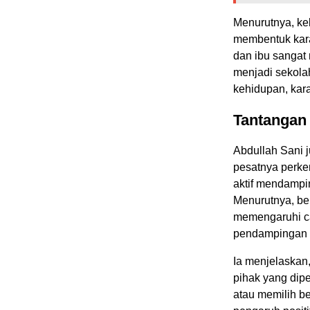
Menurutnya, ke
membentuk karak
dan ibu sangat
menjadi sekolah
kehidupan, kara
Tantangan 
Abdullah Sani 
pesatnya perkem
aktif mendampi
Menurutnya, ber
memengaruhi ca
pendampingan d
Ia menjelaskan
pihak yang dip
atau memilih b