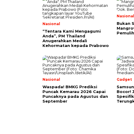
Nasiona
Bukan 
Nasional
Mangrov
“Tentara Kami Mengagumi
Pemulih
Anda”, PM Thailand
Anugerahkan Medali
Kehormatan kepada Prabowo
Nasional
Gadget
Waspada! BMKG Prediksi
Samsun
Puncak Kemarau 2026 Capai
Bocor! 
Puncaknya pada Agustus dan
Spesifi
September
Terung