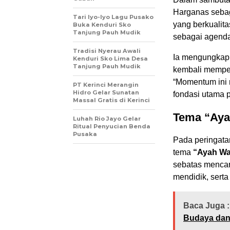
Harganas seba
Tari Iyo-Iyo Lagu Pusako
yang berkualita
Buka Kenduri Sko
Tanjung Pauh Mudik
sebagai agenda
Tradisi Nyerau Awali
Ia mengungkapk
Kenduri Sko Lima Desa
Tanjung Pauh Mudik
kembali memper
“Momentum ini 
PT Kerinci Merangin
Hidro Gelar Sunatan
fondasi utama 
Massal Gratis di Kerinci
Tema “Aya
Luhah Rio Jayo Gelar
Ritual Penyucian Benda
Pusaka
Pada peringata
tema
“Ayah Wa
sebatas mencari
mendidik, sert
Baca Juga :
Budaya dan