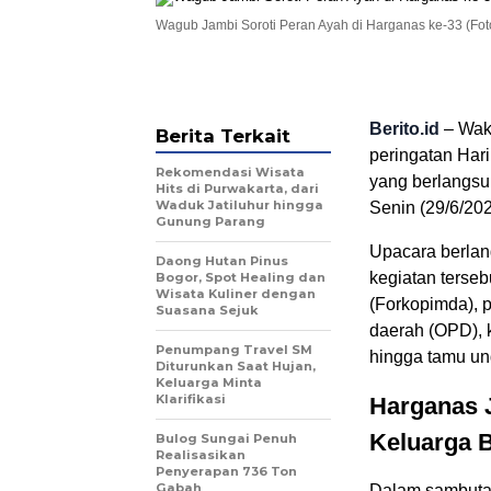
Wagub Jambi Soroti Peran Ayah di Harganas ke-33 (Foto
Berito.id
– Wak
Berita Terkait
peringatan Hari
Rekomendasi Wisata
yang berlangsu
Hits di Purwakarta, dari
Waduk Jatiluhur hingga
Senin (29/6/202
Gunung Parang
Upacara berlang
Daong Hutan Pinus
kegiatan terseb
Bogor, Spot Healing dan
Wisata Kuliner dengan
(Forkopimda), p
Suasana Sejuk
daerah (OPD), 
Penumpang Travel SM
hingga tamu un
Diturunkan Saat Hujan,
Keluarga Minta
Klarifikasi
Harganas 
Keluarga B
Bulog Sungai Penuh
Realisasikan
Penyerapan 736 Ton
Gabah
Dalam sambutan