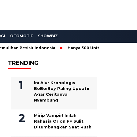
GI
OTOMOTIF
SHOWBIZ
han Pesisir Indonesia
Hanya 300 Unit! Wuling Aira EV Toy St
TRENDING
Ini Alur Kronologis
BoBoiBoy Paling Update
Agar Ceritanya
Nyambung
Mirip Vampir! Inilah
Rahasia Orion FF Sulit
Ditumbangkan Saat Rush