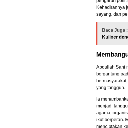
pengaruh positif
Kehadirannya ju
sayang, dan pe
Baca Juga :
Kuliner de
Membangun
Abdullah Sani
bergantung pada
bermasyarakat,
yang tangguh.
Ia menambahkan
menjadi tanggu
agama, organis
ikut berperan. 
menciptakan kel