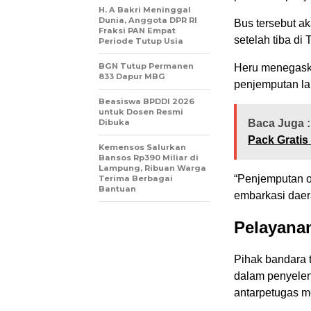
H. A Bakri Meninggal
Dunia, Anggota DPR RI
Bus tersebut 
Fraksi PAN Empat
setelah tiba di 
Periode Tutup Usia
BGN Tutup Permanen
Heru menegaska
833 Dapur MBG
penjemputan la
Beasiswa BPDDI 2026
untuk Dosen Resmi
Dibuka
Baca Juga :
Pack Gratis
Kemensos Salurkan
Bansos Rp390 Miliar di
Lampung, Ribuan Warga
“Penjemputan ol
Terima Berbagai
Bantuan
embarkasi daer
Pelayanan
Pihak bandara t
dalam penyeleng
antarpetugas m