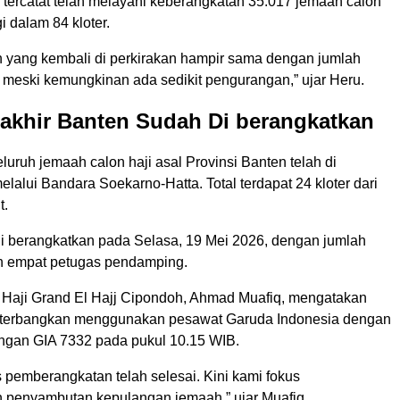
 tercatat telah melayani keberangkatan 35.017 jemaah calon
i dalam 84 kloter.
 yang kembali di perkirakan hampir sama dengan jumlah
 meski kemungkinan ada sedikit pengurangan,” ujar Heru.
rakhir Banten Sudah Di berangkatkan
uruh jemaah calon haji asal Provinsi Banten telah di
lalui Bandara Soekarno-Hatta. Total terdapat 24 kloter dari
t.
 di berangkatkan pada Selasa, 19 Mei 2026, dengan jumlah
n empat petugas pendamping.
Haji Grand El Hajj Cipondoh, Ahmad Muafiq, mengatakan
i terbangkan menggunakan pesawat Garuda Indonesia dengan
gan GIA 7332 pada pukul 10.15 WIB.
 pemberangkatan telah selesai. Kini kami fokus
penyambutan kepulangan jemaah,” ujar Muafiq.