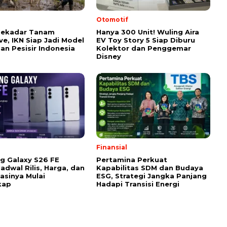
l
Otomotif
Sekadar Tanam
Hanya 300 Unit! Wuling Aira
e, IKN Siap Jadi Model
EV Toy Story 5 Siap Diburu
an Pesisir Indonesia
Kolektor dan Penggemar
Disney
Finansial
g Galaxy S26 FE
Pertamina Perkuat
Jadwal Rilis, Harga, dan
Kapabilitas SDM dan Budaya
kasinya Mulai
ESG, Strategi Jangka Panjang
kap
Hadapi Transisi Energi