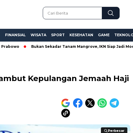
L
FINANSIAL
WISATA
SPORT
KESEHATAN
GAME
TEKNOLO
wo
Bukan Sekadar Tanam Mangrove, IKN Siap Jadi Model Pemu
Sambut Kepulangan Jemaah Haji
Perbesar
Perbesar