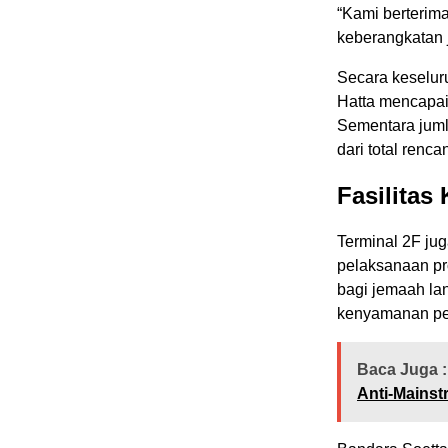
“Kami berterim
keberangkatan j
Secara keselur
Hatta mencapai 
Sementara juml
dari total renc
Fasilitas
Terminal 2F jug
pelaksanaan pr
bagi jemaah la
kenyamanan pe
Baca Juga :
Anti-Mainst