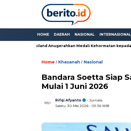
HOME
DAERAH
NASIONAL
INTERNASIONA
da”, PM Thailand Anugerahkan Medali Kehormatan kepada Prabo
Home
Khasanah
Nasional
/
/
Bandara Soetta Siap 
Mulai 1 Juni 2026
Rifqi Afyanto
- Jurnalis
Sabtu, 30 Mei 2026
- 09:36 WIB