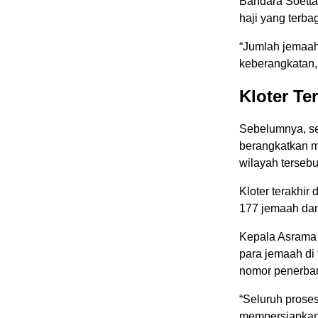
Bandara Soetta
haji yang terbag
“Jumlah jemaah
keberangkatan,
Kloter Te
Sebelumnya, sel
berangkatkan me
wilayah tersebu
Kloter terakhir
177 jemaah da
Kepala Asrama 
para jemaah d
nomor penerban
“Seluruh proses
mempersiapkan 