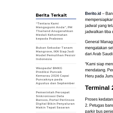
Berito.id
– Band
Berita Terkait
mempersiapkan
“Tentara Kami
jadwal yang tel
Mengagumi Anda”, PM
Thailand Anugerahkan
jadwalkan tiba 
Medali Kehormatan
kepada Prabowo
General Manage
mengatakan selu
Bukan Sekadar Tanam
Mangrove, IKN Siap Jadi
dari Arab Saudi
Model Pemulihan Pesisir
Indonesia
“Kami siap men
Waspada! BMKG
mendatang. Pers
Prediksi Puncak
Kemarau 2026 Capai
Heru pada Juma
Puncaknya pada
Agustus dan September
Terminal 
Pemerintah Percepat
Sinkronisasi Data
Proses kedatan
Bansos, Portal Perlinsos
Digital Bikin Penyaluran
2. Petugas ban
Makin Tepat Sasaran
parkir bus penj