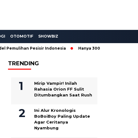
GI
OTOMOTIF
SHOWBIZ
lihan Pesisir Indonesia
Hanya 300 Unit! Wuling Aira EV Toy
TRENDING
Mirip Vampir! Inilah
Rahasia Orion FF Sulit
Ditumbangkan Saat Rush
Ini Alur Kronologis
BoBoiBoy Paling Update
Agar Ceritanya
Nyambung