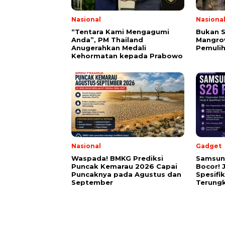
Nasional
Nasiona
“Tentara Kami Mengagumi
Bukan 
Anda”, PM Thailand
Mangrov
Anugerahkan Medali
Pemulih
Kehormatan kepada Prabowo
Nasional
Gadget
Waspada! BMKG Prediksi
Samsun
Puncak Kemarau 2026 Capai
Bocor! 
Puncaknya pada Agustus dan
Spesifi
September
Terung