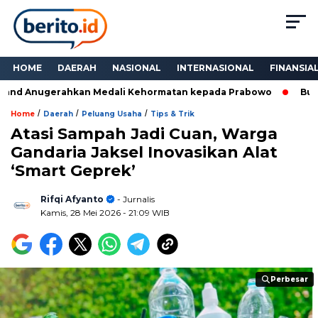
HOME
DAERAH
NASIONAL
INTERNASIONAL
FINANSIA
nd Anugerahkan Medali Kehormatan kepada Prabowo
Bukan 
/
/
/
Home
Daerah
Peluang Usaha
Tips & Trik
Atasi Sampah Jadi Cuan, Warga
Gandaria Jaksel Inovasikan Alat
‘Smart Geprek’
Rifqi Afyanto
- Jurnalis
Kamis, 28 Mei 2026
- 21:09 WIB
Perbesar
Perbesar