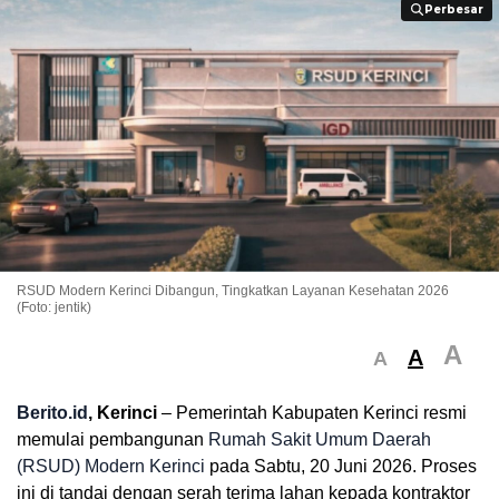
Perbesar
Perbesar
RSUD Modern Kerinci Dibangun, Tingkatkan Layanan Kesehatan 2026
(Foto: jentik)
A
A
A
Berito.id
, Kerinci
– Pemerintah Kabupaten Kerinci resmi
memulai pembangunan
Rumah Sakit Umum Daerah
(RSUD) Modern Kerinci
pada Sabtu, 20 Juni 2026. Proses
ini di tandai dengan serah terima lahan kepada kontraktor