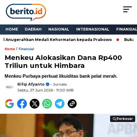
HOME
DAERAH
NASIONAL
INTERNASIONAL
FINANSIA
 Anugerahkan Medali Kehormatan kepada Prabowo
Bukan Sek
/
Home
Finansial
Menkeu Alokasikan Dana Rp400
Triliun untuk Himbara
Menkeu Purbaya perkuat likuiditas bank pelat merah.
Rifqi Afyanto
- Jurnalis
Sabtu, 27 Juni 2026
- 11:00 WIB
Perbesar
Perbesar