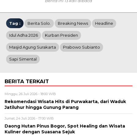
Berita ini 13 kali dibaca
Tag :
Berita Solo.
Breaking News
Headline
Idul Adha 2026
Kurban Presiden
Masjid Agung Surakarta
Prabowo Subianto
Sapi Simental
BERITA TERKAIT
Minggu, 26 Juli 2026 - 18:00 WIB
Rekomendasi Wisata Hits di Purwakarta, dari Waduk
Jatiluhur hingga Gunung Parang
Jumat, 24 Juli 2026 - 17:00 WIB
Daong Hutan Pinus Bogor, Spot Healing dan Wisata
Kuliner dengan Suasana Sejuk