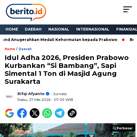
HOME
DAERAH
NASIONAL
INTERNASIONAL
FINANSIA
and Anugerahkan Medali Kehormatan kepada Prabowo
Bukan 
/
Home
Daerah
Idul Adha 2026, Presiden Prabowo
Kurbankan “Si Bambang”, Sapi
Simental 1 Ton di Masjid Agung
Surakarta
Rifqi Afyanto
- Jurnalis
Rabu, 27 Mei 2026
- 07:09 WIB
Perbesar
Perbesar