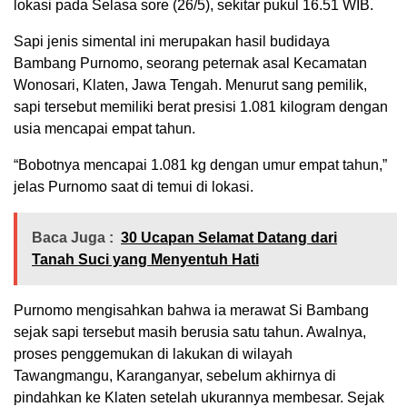
lokasi pada Selasa sore (26/5),
sekitar pukul 16.
51 WIB.
Sapi jenis simental ini merupakan hasil budidaya
Bambang Purnomo,
seorang peternak asal Kecamatan
Wonosari,
Klaten,
Jawa Tengah.
Menurut sang pemilik,
sapi tersebut memiliki berat presisi 1.
081 kilogram dengan
usia mencapai empat tahun.
“Bobotnya mencapai 1.
081 kg dengan umur empat tahun,
”
jelas Purnomo saat di temui di lokasi.
Baca Juga :
30 Ucapan Selamat Datang dari
Tanah Suci yang Menyentuh Hati
Purnomo mengisahkan bahwa ia merawat Si Bambang
sejak sapi tersebut masih berusia satu tahun.
Awalnya,
proses penggemukan di lakukan di wilayah
Tawangmangu,
Karanganyar,
sebelum akhirnya di
pindahkan ke Klaten setelah ukurannya membesar.
Sejak