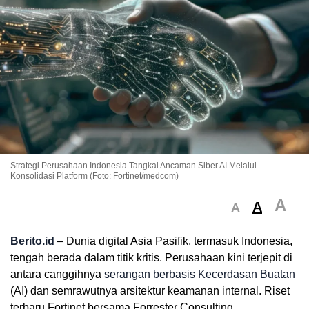
Strategi Perusahaan Indonesia Tangkal Ancaman Siber AI Melalui
Konsolidasi Platform (Foto: Fortinet/medcom)
A
A
A
Berito.id
– Dunia digital Asia Pasifik, termasuk Indonesia,
tengah berada dalam titik kritis. Perusahaan kini terjepit di
antara canggihnya
serangan berbasis Kecerdasan Buatan
(AI) dan semrawutnya arsitektur keamanan internal. Riset
terbaru Fortinet bersama Forrester Consulting