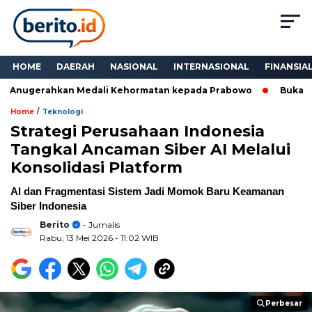
HOME
DAERAH
NASIONAL
INTERNASIONAL
FINANSIA
 Anugerahkan Medali Kehormatan kepada Prabowo
Bukan Sek
/
Home
Teknologi
Strategi Perusahaan Indonesia
Tangkal Ancaman Siber AI Melalui
Konsolidasi Platform
AI dan Fragmentasi Sistem Jadi Momok Baru Keamanan
Siber Indonesia
Berito
- Jurnalis
Rabu, 13 Mei 2026
- 11:02 WIB
Perbesar
Perbesar