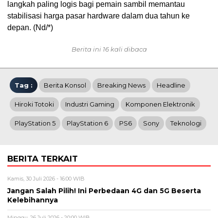
langkah paling logis bagi pemain sambil memantau
stabilisasi harga pasar hardware dalam dua tahun ke
depan. (Nd/*)
Berita ini 16 kali dibaca
Tag :
Berita Konsol
Breaking News
Headline
Hiroki Totoki
Industri Gaming
Komponen Elektronik
PlayStation 5
PlayStation 6
PS6
Sony
Teknologi
BERITA TERKAIT
Kamis, 30 Juli 2026 - 16:00 WIB
Jangan Salah Pilih! Ini Perbedaan 4G dan 5G Beserta
Kelebihannya
Minggu, 26 Juli 2026 - 20:00 WIB