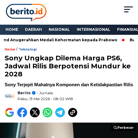
HOME
DAERAH
NASIONAL
INTERNASIONAL
FINANSIA
and Anugerahkan Medali Kehormatan kepada Prabowo
Bukan 
/
Home
Teknologi
Sony Ungkap Dilema Harga PS6,
Jadwal Rilis Berpotensi Mundur ke
2028
Sony Terjepit Mahalnya Komponen dan Ketidakpastian Rilis
Berito
- Jurnalis
Rabu, 13 Mei 2026
- 08:02 WIB
Perbesar
Perbesar