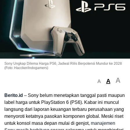
Sony Ungkap Dilema Harga PS6, Jadwal Rilis Berpotensi Mundur ke 2028
(Foto: Haccker/indogamers)
A
A
A
Berito.id
– Sony belum menetapkan tanggal pasti maupun
label harga untuk PlayStation 6 (PS6). Kabar ini muncul
langsung dari laporan keuangan terbaru perusahaan yang
menyoroti ketatnya pasokan komponen global. Meski riset
untuk konsol masa depan mulai di genjot,
manajemen