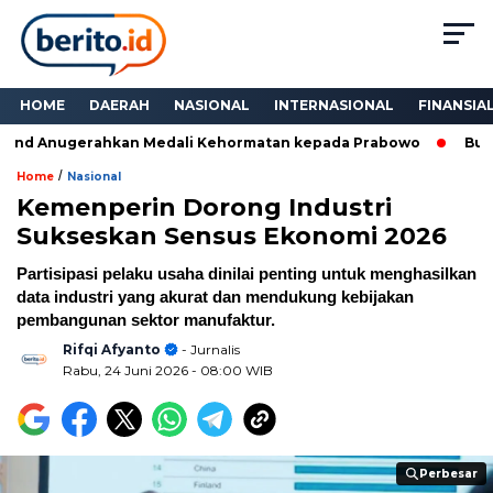
HOME
DAERAH
NASIONAL
INTERNASIONAL
FINANSIA
and Anugerahkan Medali Kehormatan kepada Prabowo
Bukan 
/
Home
Nasional
Kemenperin Dorong Industri
Sukseskan Sensus Ekonomi 2026
Partisipasi pelaku usaha dinilai penting untuk menghasilkan
data industri yang akurat dan mendukung kebijakan
pembangunan sektor manufaktur.
Rifqi Afyanto
- Jurnalis
Rabu, 24 Juni 2026
- 08:00 WIB
Perbesar
Perbesar