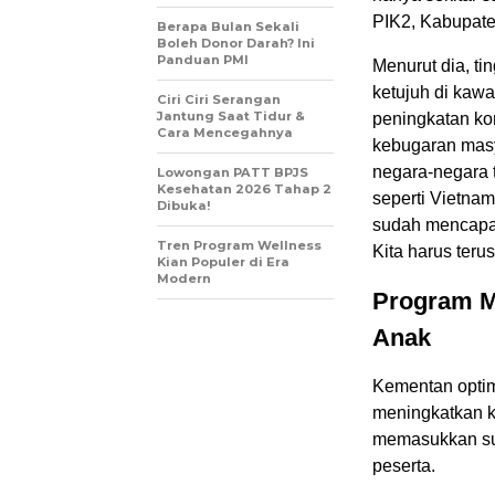
PIK2, Kabupate
Berapa Bulan Sekali
Boleh Donor Darah? Ini
Panduan PMI
Menurut dia, ti
ketujuh di kaw
Ciri Ciri Serangan
Jantung Saat Tidur &
peningkatan ko
Cara Mencegahnya
kebugaran masy
negara-negara t
Lowongan PATT BPJS
Kesehatan 2026 Tahap 2
seperti Vietnam
Dibuka!
sudah mencapai 
Tren Program Wellness
Kita harus teru
Kian Populer di Era
Modern
Program M
Anak
Kementan optim
meningkatkan k
memasukkan sus
peserta.