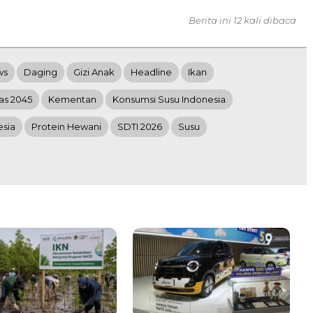
Berita ini 12 kali dibaca
ws
Daging
Gizi Anak
Headline
Ikan
as 2045
Kementan
Konsumsi Susu Indonesia
esia
Protein Hewani
SDTI 2026
Susu