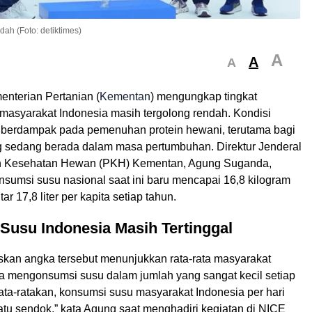
h (Foto: detiktimes)
A
A
A
nterian Pertanian (
Kementan
) mengungkap tingkat
masyarakat Indonesia masih tergolong rendah. Kondisi
lai berdampak pada pemenuhan protein hewani, terutama bagi
 sedang berada dalam masa pertumbuhan. Direktur Jenderal
n Kesehatan Hewan (PKH) Kementan, Agung Suganda,
sumsi susu nasional saat ini baru mencapai 16,8 kilogram
tar 17,8 liter per kapita setiap tahun.
Susu Indonesia Masih Tertinggal
kan angka tersebut menunjukkan rata-rata masyarakat
a mengonsumsi susu dalam jumlah yang sangat kecil setiap
 rata-ratakan, konsumsi susu masyarakat Indonesia per hari
atu sendok,” kata Agung saat menghadiri kegiatan di NICE