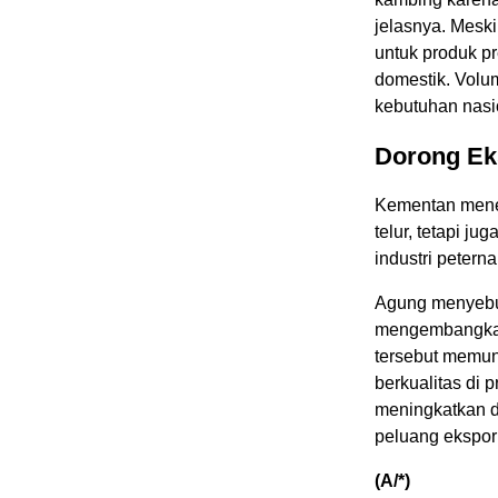
jelasnya. Mesk
untuk produk p
domestik. Volum
kebutuhan nasi
Dorong Ek
Kementan mene
telur, tetapi j
industri peter
Agung menyebut
mengembangkan
tersebut memun
berkualitas di 
meningkatkan d
peluang ekspor
(A/*)