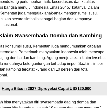
mendukung pertumbuhan fisik, kecerdasan, dan kualitas
us bangsa menuju Indonesia Emas 2045,” katanya. Dalam
, Kementan juga mengajak anak-anak mengonsumsi susu,
dan ikan secara simbolis sebagai bagian dari kampanye
i nasional.
 Klaim Swasembada Domba dan Kambing
as konsumsi susu, Kementan juga mengumumkan capaian
 peternakan. Pemerintah menyatakan Indonesia telah mencapai
ging domba dan kambing. Agung menjelaskan klaim tersebut
a rendahnya ketergantungan terhadap impor. Saat ini, impor
n kambing tercatat kurang dari 10 persen dari total
onal.
Harga Bitcoin 2027 Diproyeksi Capai US$120.000
ah bisa menyatakan diri swasembada daging domba dan
 impor kita berada di bawah 10 persen dan terus menurun,”