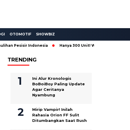
GI
OTOMOTIF
SHOWBIZ
sisir Indonesia
Hanya 300 Unit! Wuling Aira EV Toy Story 5
TRENDING
Ini Alur Kronologis
BoBoiBoy Paling Update
Agar Ceritanya
Nyambung
Mirip Vampir! Inilah
Rahasia Orion FF Sulit
Ditumbangkan Saat Rush