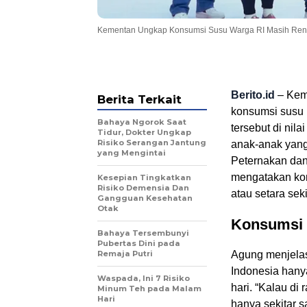
Kementan Ungkap Konsumsi Susu Warga RI Masih Renda
Berito.id
– Keme
Berita Terkait
konsumsi susu 
Bahaya Ngorok Saat
tersebut di ni
Tidur, Dokter Ungkap
Risiko Serangan Jantung
anak-anak yang
yang Mengintai
Peternakan da
mengatakan kon
Kesepian Tingkatkan
Risiko Demensia Dan
atau setara seki
Gangguan Kesehatan
Otak
Konsumsi 
Bahaya Tersembunyi
Pubertas Dini pada
Remaja Putri
Agung menjelas
Indonesia hany
Waspada, Ini 7 Risiko
hari. “Kalau di
Minum Teh pada Malam
Hari
hanya sekitar s