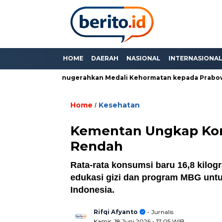
HOME
DAERAH
NASIONAL
INTERNASIONA
 Thailand Anugerahkan Medali Kehormatan kepada Prabowo
Home
Kesehatan
/
Kementan Ungkap Kon
Rendah
Rata-rata konsumsi baru 16,8 kilog
edukasi gizi dan program MBG unt
Indonesia.
Rifqi Afyanto
- Jurnalis
Kamis, 18 Juni 2026
- 17:05 WIB