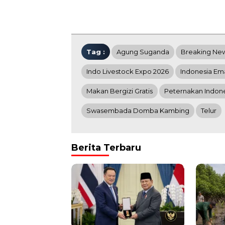
Tag :
Agung Suganda
Breaking Ne
Indo Livestock Expo 2026
Indonesia Em
Makan Bergizi Gratis
Peternakan Indon
Swasembada Domba Kambing
Telur
Berita Terbaru