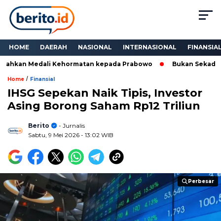
HOME
DAERAH
NASIONAL
INTERNASIONAL
FINANSIA
hkan Medali Kehormatan kepada Prabowo
Bukan Sekadar Tan
/
Home
Finansial
IHSG Sepekan Naik Tipis, Investor
Asing Borong Saham Rp12 Triliun
Berito
- Jurnalis
Sabtu, 9 Mei 2026
- 13:02 WIB
Perbesar
Perbesar