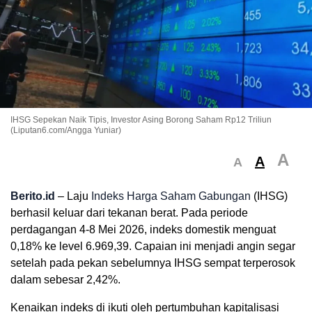
IHSG Sepekan Naik Tipis, Investor Asing Borong Saham Rp12 Triliun
(Liputan6.com/Angga Yuniar)
A
A
A
Berito.id
– Laju
Indeks Harga Saham Gabungan
(IHSG)
berhasil keluar dari tekanan berat. Pada periode
perdagangan 4-8 Mei 2026, indeks domestik menguat
0,18% ke level 6.969,39. Capaian ini menjadi angin segar
setelah pada pekan sebelumnya IHSG sempat terperosok
dalam sebesar 2,42%.
Kenaikan indeks di ikuti oleh pertumbuhan kapitalisasi