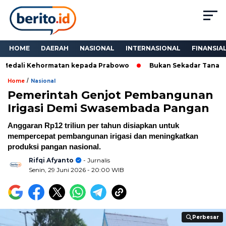
HOME
DAERAH
NASIONAL
INTERNASIONAL
FINANSIA
edali Kehormatan kepada Prabowo
Bukan Sekadar Tanam Mang
/
Home
Nasional
Pemerintah Genjot Pembangunan
Irigasi Demi Swasembada Pangan
Anggaran Rp12 triliun per tahun disiapkan untuk
mempercepat pembangunan irigasi dan meningkatkan
produksi pangan nasional.
Rifqi Afyanto
- Jurnalis
Senin, 29 Juni 2026
- 20:00 WIB
Perbesar
Perbesar