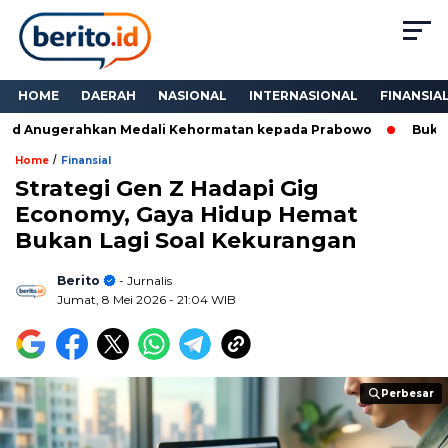
HOME
DAERAH
NASIONAL
INTERNASIONAL
FINANSIA
d Anugerahkan Medali Kehormatan kepada Prabowo
Bukan Se
/
Home
Finansial
Strategi Gen Z Hadapi Gig
Economy, Gaya Hidup Hemat
Bukan Lagi Soal Kekurangan
Berito
- Jurnalis
Jumat, 8 Mei 2026
- 21:04 WIB
Perbesar
Perbesar