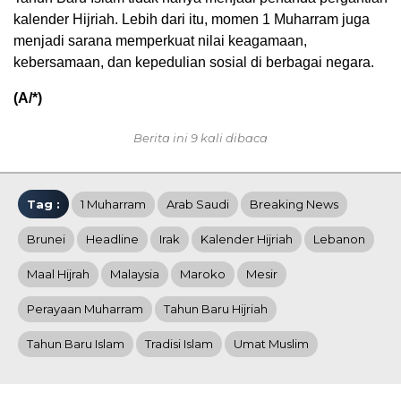
kalender Hijriah. Lebih dari itu, momen 1 Muharram juga
menjadi sarana memperkuat nilai keagamaan,
kebersamaan, dan kepedulian sosial di berbagai negara.
(A/*)
Berita ini 9 kali dibaca
Tag :
1 Muharram
Arab Saudi
Breaking News
Brunei
Headline
Irak
Kalender Hijriah
Lebanon
Maal Hijrah
Malaysia
Maroko
Mesir
Perayaan Muharram
Tahun Baru Hijriah
Tahun Baru Islam
Tradisi Islam
Umat Muslim