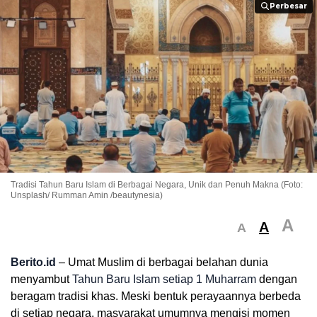
Perbesar
Perbesar
Tradisi Tahun Baru Islam di Berbagai Negara, Unik dan Penuh Makna (Foto:
Unsplash/ Rumman Amin /beautynesia)
A
A
A
Berito.id
– Umat Muslim di berbagai belahan dunia
menyambut
Tahun Baru Islam setiap 1 Muharram
dengan
beragam tradisi khas. Meski bentuk perayaannya berbeda
di setiap negara, masyarakat umumnya mengisi momen