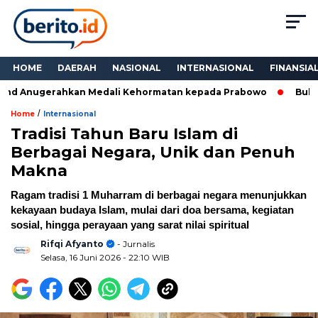
HOME
DAERAH
NASIONAL
INTERNASIONAL
FINANSIA
d Anugerahkan Medali Kehormatan kepada Prabowo
Bukan S
/
Home
Internasional
Tradisi Tahun Baru Islam di
Berbagai Negara, Unik dan Penuh
Makna
Ragam tradisi 1 Muharram di berbagai negara menunjukkan
kekayaan budaya Islam, mulai dari doa bersama, kegiatan
sosial, hingga perayaan yang sarat nilai spiritual
Rifqi Afyanto
- Jurnalis
Selasa, 16 Juni 2026
- 22:10 WIB