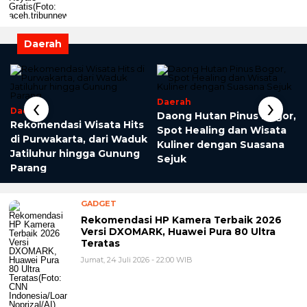
Daerah
‹
›
Daerah
Daerah
n
Daong Hutan Pinus Bogor,
Rekomendasi Wisata Hits
Spot Healing dan Wisata
di Purwakarta, dari Waduk
Kuliner dengan Suasana
Jatiluhur hingga Gunung
Sejuk
Parang
GADGET
Rekomendasi HP Kamera Terbaik 2026
Versi DXOMARK, Huawei Pura 80 Ultra
Teratas
Jumat, 24 Juli 2026 - 22:00 WIB