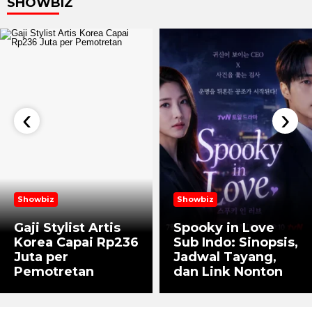
SHOWBIZ
‹
›
Showbiz
Showbiz
Gaji Stylist Artis
Spooky in Love
Korea Capai Rp236
Sub Indo: Sinopsis,
Juta per
Jadwal Tayang,
Pemotretan
dan Link Nonton