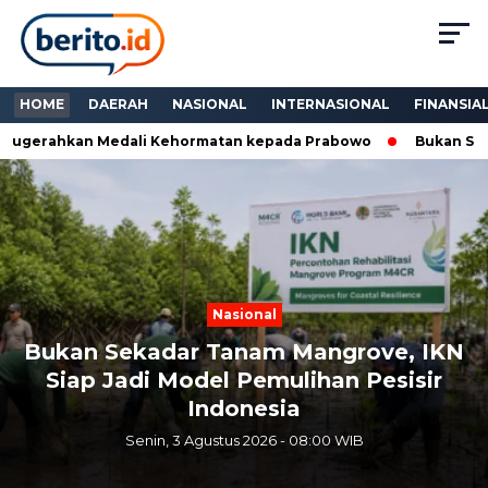
HOME
DAERAH
NASIONAL
INTERNASIONAL
FINANSIA
gerahkan Medali Kehormatan kepada Prabowo
Bukan Sekadar
Next
Previous
Nasional
Bukan Sekadar Tanam Mangrove, IKN
Siap Jadi Model Pemulihan Pesisir
Indonesia
Senin, 3 Agustus 2026 - 08:00 WIB