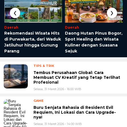
‹
›
Daerah
Daerah
n
Rekomendasi Wisata Hits
Daong Hutan Pinus Bogor,
di Purwakarta, dari Waduk
Spot Healing dan Wisata
Jatiluhur hingga Gunung
Kuliner dengan Suasana
Parang
Sejuk
TIPS & TRIK
Tembus Perusahaan Global: Cara
Membuat CV Kreatif yang Tetap Terlihat
Profesional
Selasa, 31 Maret 2026 - 16:00 WIB
GAME
Buru Senjata Rahasia di Resident Evil
Requiem, Ini Lokasi dan Cara Upgrade-
nya!
Selasa, 31 Maret 2026 - 14:00 WIB